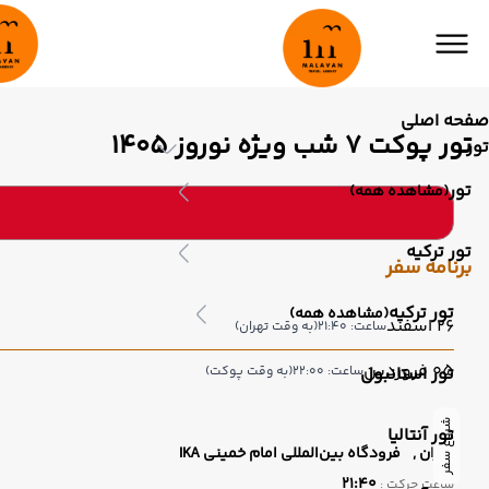
صفحه اصلی
تور پوکت 7 شب ویژه نوروز 1405
تور
تور
(مشاهده همه)
تور ترکیه
برنامه سفر
تور ترکیه
(مشاهده همه)
26 اسفند
ساعت: 21:40
(به وقت تهران)
05 فروردین
تور استانبول
ساعت: 22:00
(به وقت پوکت)
شروع سفر
تور آنتالیا
تهران ,
فرودگاه بین‌المللی امام خمینی IKA
21:40
ساعت حرکت :