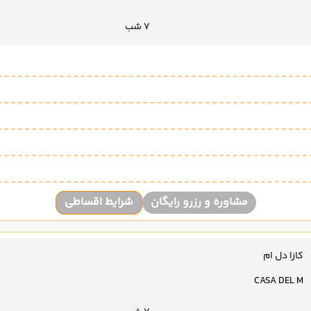
7 شب
مشاوره و رزرو رایگان
شرایط اقساطی
کازا دل ام
CASA DEL M