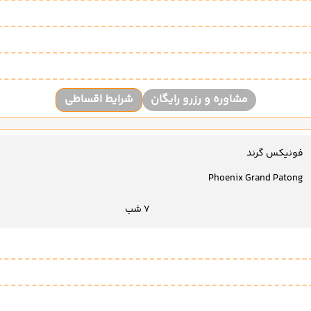
مشاوره و رزرو رایگان
شرایط اقساطی
فونیکس گرند
Phoenix Grand Patong
7 شب