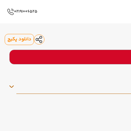
02191006525
دانلود پکیج