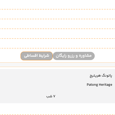
مشاوره و رزرو رایگان
شرایط اقساطی
پاتونگ هریتیج
Patong Heritage
7 شب