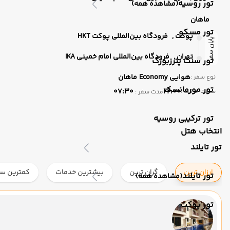
تور روسیه
(مشاهده همه)
ماهان
تور مسکو
پوکت ,
فرودگاه بین‌المللی پوکت HKT
پایان سفر
تهران ,
فرودگاه بین‌المللی امام خمینی IKA
تور سنت پترزبورگ
هوایی
Economy
ماهان
نوع سفر :
تور مورمانسک
07:30
22:00
ساعت حرکت :
مدت سفر :
تور ترکیبی روسیه
انتخاب هتل
تور تایلند
ارزان ترین
گران ترین
بیشترین خدمات
کمترین ست
تور تایلند
(مشاهده همه)
تور پوکت