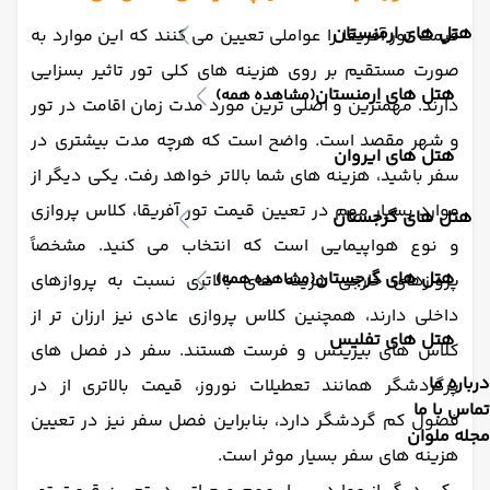
هتل های ارمنستان
قیمت تور آفریقا را عواملی تعیین می کنند که این موارد به
صورت مستقیم بر روی هزینه های کلی تور تاثیر بسزایی
هتل های ارمنستان
(مشاهده همه)
دارند. مهمترین و اصلی ترین مورد مدت زمان اقامت در تور
و شهر مقصد است. واضح است که هرچه مدت بیشتری در
هتل های ایروان
سفر باشید، هزینه های شما بالاتر خواهد رفت. یکی دیگر از
موارد بسیار مهم در تعیین قیمت تور آفریقا، کلاس پروازی
هتل های گرجستان
و نوع هواپیمایی است که انتخاب می کنید. مشخصاً
هتل های گرجستان
(مشاهده همه)
پروازهای خارجی هزینه های بالاتری نسبت به پروازهای
داخلی دارند، همچنین کلاس پروازی عادی نیز ارزان تر از
هتل های تفلیس
کلاس های بیزینس و فرست هستند. سفر در فصل های
درباره ما
پرگردشگر همانند تعطیلات نوروز، قیمت بالاتری از در
تماس با ما
فصول کم گردشگر دارد، بنابراین فصل سفر نیز در تعیین
مجله ملوان
هزینه های سفر بسیار موثر است.