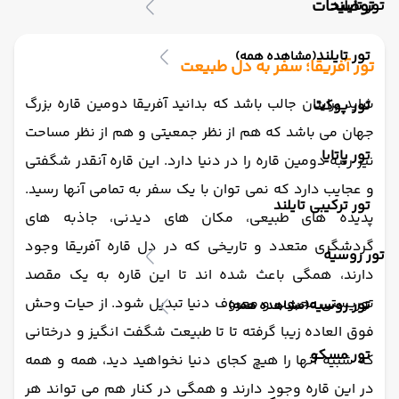
توضیحات
تور تایلند
تور تایلند
(مشاهده همه)
تور آفریقا؛ سفر به دل طبیعت
شاید برایتان جالب باشد که بدانید آفریقا دومین قاره بزرگ
تور پوکت
جهان می باشد که هم از نظر جمعیتی و هم از نظر مساحت
تور پاتایا
نیز رتبه دومین قاره را در دنیا دارد. این قاره آنقدر شگفتی
و عجایب دارد که نمی توان با یک سفر به تمامی آنها رسید.
تور ترکیبی تایلند
پدیده های طبیعی، مکان های دیدنی، جاذبه های
گردشگری متعدد و تاریخی که در دل قاره آفریقا وجود
تور روسیه
دارند، همگی باعث شده اند تا این قاره به یک مقصد
توریستی محبوب و معروف دنیا تبدیل شود. از حیات وحش
تور روسیه
(مشاهده همه)
فوق العاده زیبا گرفته تا تا طبیعت شگفت انگیز و درختانی
تور مسکو
که شبیه آنها را هیچ کجای دنیا نخواهید دید، همه و همه
در این قاره وجود دارند و همگی در کنار هم می تواند هر