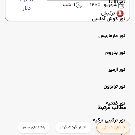
۳٬۶۹۰
تور آلانیا
شهریور 1405
11 شب
دلار
ترکیش
تور کوش آداسی
تور مارماریس
تور بدروم
تور ازمیر
تور ترابزون
تور فتحیه
مطالب مرتبط
تور ترکیبی ترکیه
جاهای دیدنی
اخبار گردشگری
راهنمای سفر