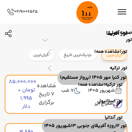
02191006525
صفحه اصلی
تور آفریقا
تور
تور
(مشاهده همه)
ارزان‌ترین
نزدیک‌ترین تاریخ
گران‌ترین
تور ترکیه
تور کنیا مهر 1405 (پرواز مستقیم)
۸۵٬۰۰۰٬۰۰۰
تور ترکیه
(مشاهده همه)
مشاهده
تومان +
شهریور 1405
7 شب
7 تاریخ
۱٬۹۹۵
تور استانبول
برگزاری
معراج ایر
دلار
تور آنتالیا
تور 12روزه آفریقای جنوبی 13شهریور 1405