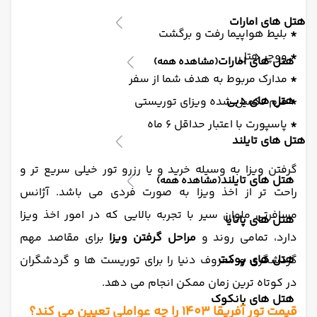
هتل های امارات
*
بلیط هواپیما رفت و برگشت
*
ووچر هتل
هتل های امارات
(مشاهده همه)
*
مدارک مربوط به هدف شما از سفر
هتل های دبی
*
فرم تکمیل شده ویزای توریستی
*
پاسپورت با اعتبار حداقل 6 ماه
هتل های تایلند
گرفتن ویزا به وسیله خرید و یا رزرو تور خیلی سریع تر و
هتل های تایلند
(مشاهده همه)
راحت تر از اخذ ویزا به صورت فردی می باشد. آژانس
مسافرتی ملوان سیر با تجربه بالایی که در امور اخذ ویزا
هتل های پاتایا
دارد، تمامی روند و
مراحل گرفتن ویزا
برای مقاصد مهم
هتل های پوکت
گردشگری و معروف دنیا را برای توریست ها و گردشگران
در کوتاه ترین زمان ممکن انجام می دهد.
هتل های بانکوک
قیمت تور آفریقا 1403 را چه عواملی تعیین می کند؟