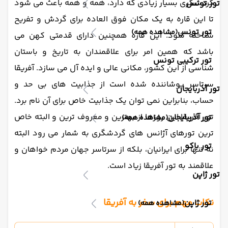
گردشگری بسیار زیادی که دارد، همه و همه باعث می شود
تور تونس
تا این قاره به یک مکان فوق العاده برای گردش و تفریح
تور تونس
(مشاهده همه)
شناخته شود. این قاره همچنین دارای قدمتی کهن می
باشد که همین امر برای علاقمندان به تاریخ و باستان
تور ترکیبی تونس
شناسی از این کشور، مکانی عالی و ایده آل می سازد. آفریقا
سرتاسر پوشاننده شده است از جذابیت های بی حد و
تور آذربایجان
حساب، بنابراین نمی توان یک جذابیت خاص برای آن نام برد.
تور آفریقا این روزها از بهترین و معروف ترین و البته خاص
تور آذربایجان
(مشاهده همه)
ترین تورهای آژانس های گردشگری به شمار می رود البته
تور باکو
نه تنها برای ایرانیان، بلکه از سرتاسر جهان مردم خواهان و
علاقمند به تور آفریقا زیاد است.
تور ژاپن
نکات مهم برای سفر به آفریقا
تور ژاپن
(مشاهده همه)