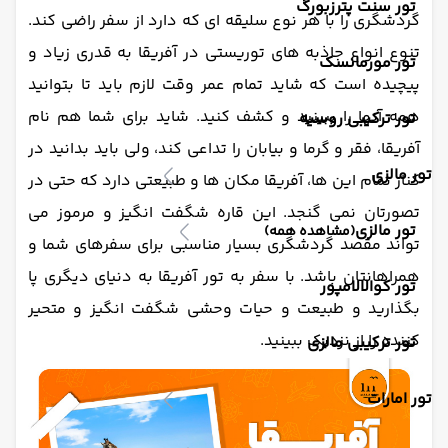
تور سنت پترزبورگ
گردشگری را با هر نوع سلیقه ای که دارد از سفر راضی کند.
تنوع انواع جاذبه های توریستی در آفریقا به قدری زیاد و
تور مورمانسک
پیچیده است که شاید تمام عمر وقت لازم باید تا بتوانید
همه آنها را ببینید و کشف کنید. شاید برای شما هم نام
تور ترکیبی روسیه
آفریقا، فقر و گرما و بیابان را تداعی کند، ولی باید بدانید در
تور مالزی
کنار تمام این ها، آفریقا مکان ها و طبیعتی دارد که حتی در
تصورتان نمی گنجد. این قاره شگفت انگیز و مرموز می
تور مالزی
(مشاهده همه)
تواند مقصد گردشگری بسیار مناسبی برای سفرهای شما و
همراهانتان باشد. با سفر به تور آفریقا به دنیای دیگری پا
تور کوالالامپور
بگذارید و طبیعت و حیات وحشی شگفت انگیز و متحیر
کننده را از نزدیک ببینید.
تور ترکیبی مالزی
تور امارات