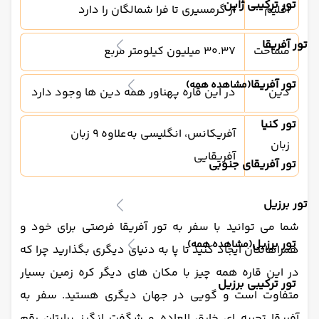
تور ترکیبی ژاپن
اقلیم
از گرمسیری تا فرا شمالگان را دارد
تور آفریقا
مساحت
30.37 میلیون کیلومتر مربع
تور آفریقا
(مشاهده همه)
دین
در این قاره پهناور همه دین ها وجود دارد
تور کنیا
آفریکانس، انگلیسی به‌علاوه‌ ۹ زبان
زبان
آفریقایی
تور آفریقای جنوبی
تور برزیل
شما می توانید با سفر به تور آفریقا فرصتی برای خود و
تور برزیل
(مشاهده همه)
همراهانتان ایجاد کنید تا پا به دنیای دیگری بگذارید چرا که
در این قاره همه چیز با مکان های دیگر کره زمین بسیار
تور ترکیبی برزیل
متفاوت است و گویی در جهان دیگری هستید. سفر به
آفریقا تجربه ای خارق العاده و شگفت انگیز برایتان رقم