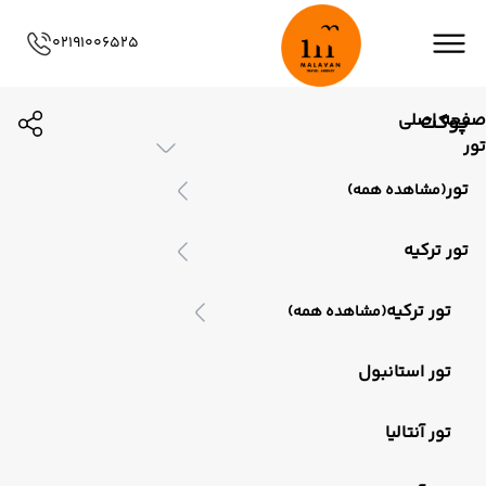
02191006525
صفحه اصلی
پوکت
تور
تور
(مشاهده همه)
تور ترکیه
تور ترکیه
(مشاهده همه)
تور استانبول
تور آنتالیا