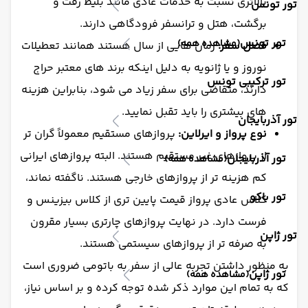
بالاتری نسبت به خدمات عادی مانند بلیط رفت و
تور تونس
برگشت، هتل و ترانسفر فرودگاهی دارند.
تور تونس
(مشاهده همه)
فصل سفر:
زمان هایی از سال هستند همانند تعطیلات
نوروز و یا ژانویه به دلیل اینکه برند های معتبر حراج
تور ترکیبی تونس
دارند، متقاضی برای سفر زیاد می شود، بنابراین هزینه
های بیشتری را باید تقبل نمایید.
تور آذربایجان
نوع پرواز و ایرلاین:
پروازهای مستقیم معمولاً گران تر
از پروازهای غیر مستقیم هستند. البته پروازهای ایرانی
تور آذربایجان
(مشاهده همه)
کم هزینه تر از پروازهای خارجی هستند. ناگفته نماند،
تور باکو
کلاس عادی پرواز قیمت پایین تری از کلاس بیزینس و
فرست دارد. در نهایت پروازهای چارتری بسیار مقرون
تور ژاپن
به صرفه تر از پروازهای سیستمی هستند.
به منظور داشتن تجربه عالی از سفر به باتومی ضروری است
تور ژاپن
(مشاهده همه)
که به تمام این موارد ذکر شده توجه کرده و بر اساس نیاز،