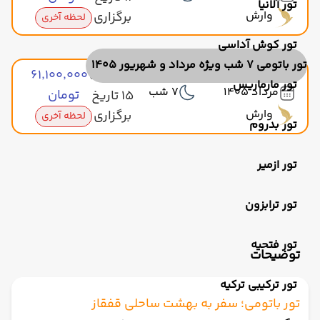
تور آلانیا
وارش
برگزاری
لحظه آخری
تور کوش آداسی
تور باتومی 7 شب ویژه مرداد و شهریور 1405
۶۱٬۱۰۰٬۰۰۰
مشاهده
تور مارماریس
مرداد 1405
7 شب
تومان
15 تاریخ
وارش
برگزاری
لحظه آخری
تور بدروم
تور ازمیر
تور ترابزون
تور فتحیه
توضیحات
تور ترکیبی ترکیه
تور باتومی؛ سفر به بهشت ساحلی قفقاز