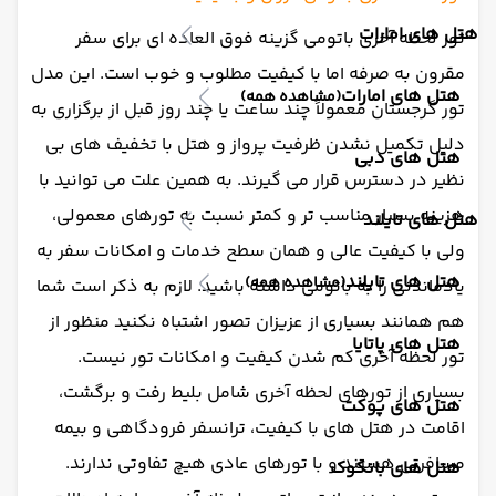
هتل های امارات
تور لحظه آخری باتومی گزینه فوق العاده ای برای سفر
مقرون به صرفه اما با کیفیت مطلوب و خوب است. این مدل
هتل های امارات
(مشاهده همه)
تور گرجستان معمولاً چند ساعت یا چند روز قبل از برگزاری به
دلیل تکمیل نشدن ظرفیت پرواز و هتل با تخفیف های بی
هتل های دبی
نظیر در دسترس قرار می گیرند. به همین علت می توانید با
هزینه بسیار مناسب تر و کمتر نسبت به تورهای معمولی،
هتل های تایلند
ولی با کیفیت عالی و همان سطح خدمات و امکانات سفر به
هتل های تایلند
(مشاهده همه)
یادماندنی را به باتومی داشته باشید. لازم به ذکر است شما
هم همانند بسیاری از عزیزان تصور اشتباه نکنید منظور از
هتل های پاتایا
تور لحظه آخری کم شدن کیفیت و امکانات تور نیست.
بسیاری از تورهای لحظه آخری شامل بلیط رفت و برگشت،
هتل های پوکت
اقامت در هتل های با کیفیت، ترانسفر فرودگاهی و بیمه
مسافرتی هستند و با تورهای عادی هیچ تفاوتی ندارند.
هتل های بانکوک