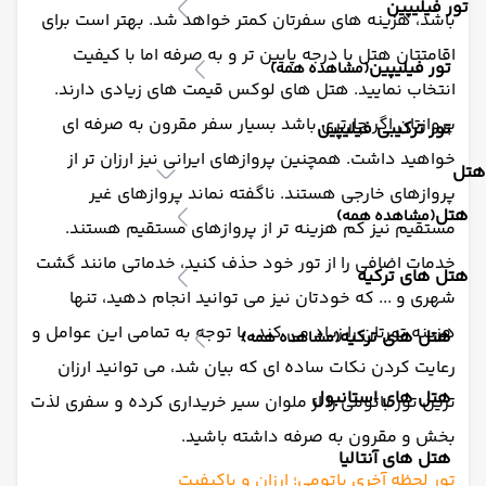
تور فیلیپین
باشد، هزینه های سفرتان کمتر خواهد شد. بهتر است برای
اقامتتان هتل با درجه پایین تر و به صرفه اما با کیفیت
تور فیلیپین
(مشاهده همه)
انتخاب نمایید. هتل های لوکس قیمت های زیادی دارند.
پروازتان اگر چارتری باشد بسیار سفر مقرون به صرفه ای
تور ترکیبی فیلیپین
خواهید داشت. همچنین پروازهای ایرانی نیز ارزان تر از
هتل
پروازهای خارجی هستند. ناگفته نماند پروازهای غیر
هتل
(مشاهده همه)
مستقیم نیز کم هزینه تر از پروازهای مستقیم هستند.
خدمات اضافی را از تور خود حذف کنید، خدماتی مانند گشت
هتل های ترکیه
شهری و ... که خودتان نیز می توانید انجام دهید، تنها
هزینه تورتان را زیاد می کند. با توجه به تمامی این عوامل و
هتل های ترکیه
(مشاهده همه)
رعایت کردن نکات ساده ای که بیان شد، می توانید ارزان
هتل های استانبول
ترین تور باتومی را از ملوان سیر خریداری کرده و سفری لذت
بخش و مقرون به صرفه داشته باشید.
هتل های آنتالیا
تور لحظه آخری باتومی؛ ارزان و باکیفیت