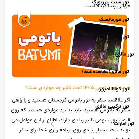
تور سنت پترزبورگ
جهانی پیدا کرده است.
تور مورمانسک
تور ترکیبی روسیه
تور مالزی
تور مالزی
(مشاهده همه)
قیمت تور باتومی 1405 تحت تاثیر چه مواردی است؟
تور کوالالامپور
اگر علاقمند سفر به تور باتومی گرجستان هستید و یا راهی
تور ترکیبی مالزی
سفر به باتومی هستید، باید بدانید مواردی هستند که روی
قیمت تور باتومی تاثیر زیادی دارند، اطلاع از این عوامل می
تور امارات
تواند تا حد بسیار زیادی روی برنامه ریزی شما برای سفر