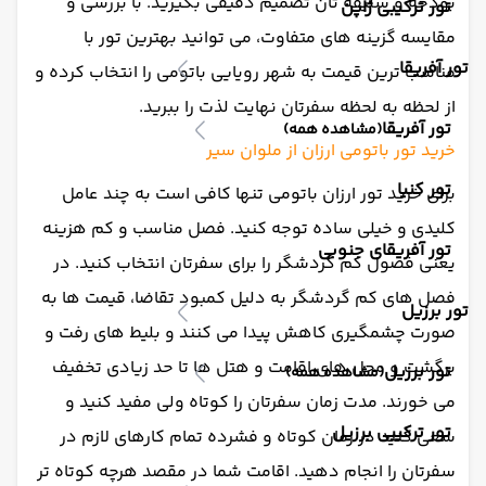
بودجه و سلیقه تان تصمیم دقیقی بگیرید. با بررسی و
تور ترکیبی ژاپن
مقایسه گزینه های متفاوت، می توانید بهترین تور با
تور آفریقا
مناسب ترین قیمت به شهر رویایی باتومی را انتخاب کرده و
از لحظه به لحظه سفرتان نهایت لذت را ببرید.
تور آفریقا
(مشاهده همه)
خرید تور باتومی ارزان از ملوان سیر
تور کنیا
برای خرید تور ارزان باتومی تنها کافی است به چند عامل
کلیدی و خیلی ساده توجه کنید. فصل مناسب و کم هزینه
تور آفریقای جنوبی
یعنی فصول کم گردشگر را برای سفرتان انتخاب کنید. در
فصل های کم گردشگر به دلیل کمبود تقاضا، قیمت ها به
تور برزیل
صورت چشمگیری کاهش پیدا می کنند و بلیط های رفت و
برگشت و محل های اقامت و هتل ها تا حد زیادی تخفیف
تور برزیل
(مشاهده همه)
می خورند. مدت زمان سفرتان را کوتاه ولی مفید کنید و
تور ترکیبی برزیل
سعی کنید در زمان کوتاه و فشرده تمام کارهای لازم در
سفرتان را انجام دهید. اقامت شما در مقصد هرچه کوتاه تر