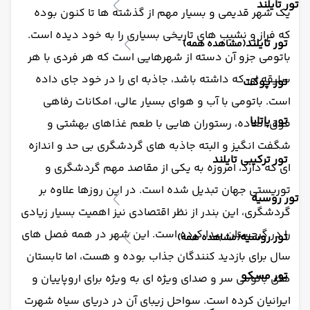
تور تایلند
یک شهر قدیمی و بسیار مهم از گذشته ها تا کنون بوده
که فراز و نشیب های تاریخی بسیاری را به خود دیده است.
تور تایلند
(مشاهده همه)
باتومی جزو آن دسته از شهرهایی است که هر فردی با هر
سلیقه ای که داشته باشد، جاذبه ای را در خود جای داده
تور پوکت
است. باتومی با آب و هوای بسیار عالی، امکانات رفاهی
تور پاتایا
فوق العاده، رستوران هایی با طعم غذاهای بهشتی و
شگفت انگیز و البته جاذبه های گردشگری بی حد و اندازه
تور ترکیبی تایلند
ای که دارد، امروزه به یکی از مقاصد مهم گردشگری و
توریستی جهان تبدیل شده است. در این روزها علاوه بر
تور روسیه
گردشگری، این بندر از نظر اقتصادی نیز اهمیت بسیار زیادی
را در گرجستان پیدا کرده است. این شهر در همه فصل های
تور روسیه
(مشاهده همه)
سال برای بازدید کنندگان جذاب بوده و هست، اما تابستان
تور مسکو
های باتومی سر و صدای ویژه ای به ویژه برای اروپاییان و
ایرانیان کرده است. سواحل زیبای آن در دریای سیاه شهرت