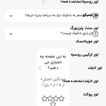
تور روسیه
(مشاهده همه)
تور مسکو
آیا برای سفر به بانکوک نیاز به دریافت ویزا داریم؟
تور سنت پترزبورگ
ارز رایج بانکوک چیست؟
تور مورمانسک
تور ترکیبی روسیه
به این صفحه چه
امتیازی می
تور تایلند
دهید؟
میانگین امتیاز 0
تور تایلند
(مشاهده همه)
از 5 ( از 0 رای )
تور پوکت