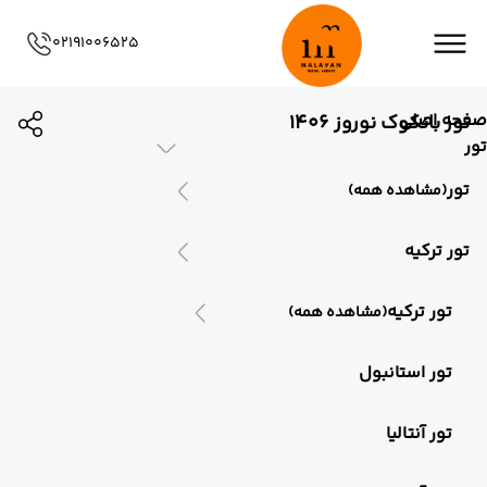
02191006525
صفحه اصلی
تور بانکوک نوروز 1406
تور
تور
(مشاهده همه)
تور ترکیه
تور ترکیه
(مشاهده همه)
تور استانبول
تور آنتالیا