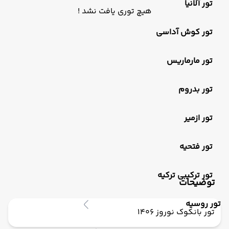
تور آلانیا
هیچ توری یافت نشد !
تور کوش آداسی
تور مارماریس
تور بدروم
تور ازمیر
تور فتحیه
تور ترکیبی ترکیه
توضیحات
تور روسیه
تور بانکوک نوروز 1406