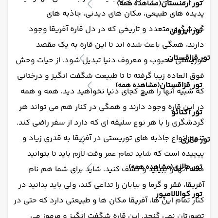
تور ارمنستان
(مشاهده همه)
پدیده های طبیعی، مکان های دیدنی، جاذبه های
گردشگری متعدد و تاریخی که در دل قاره آفریقا وجود
تور ایروان
دارند، همگی باعث شده اند تا این قاره به یک مقصد
تور قزاقستان
توریستی محبوب و معروف دنیا تبدیل شود. از حیات وحش
فوق العاده زیبا گرفته تا تا طبیعت شگفت انگیز و درختانی
تور قزاقستان
(مشاهده همه)
که شبیه آنها را هیچ کجای دنیا نخواهید دید، همه و همه
در این قاره وجود دارند و همگی در کنار هم می تواند هر
تور آکتائو
گردشگری را با هر نوع سلیقه ای که دارد از سفر راضی کند.
تنوع انواع جاذبه های توریستی در آفریقا به قدری زیاد و
تور مالزی
پیچیده است که شاید تمام عمر وقت لازم باید تا بتوانید
تور مالزی
(مشاهده همه)
همه آنها را ببینید و کشف کنید. شاید برای شما هم نام
آفریقا، فقر و گرما و بیابان را تداعی کند، ولی باید بدانید در
تور کوالالامپور
کنار تمام این ها، آفریقا مکان ها و طبیعتی دارد که حتی در
تصورتان نمی گنجد. این قاره شگفت انگیز و مرموز می