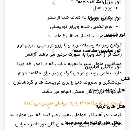
تور برزیل
(مشاهده همه)
ووچر هتل
مدارک مربوط به هدف شما از سفر
تور ترکیبی برزیل
فرم تکمیل شده ویزای توریستی
تور فیلیپین
پاسپورت با اعتبار حداقل 6 ماه
گرفتن ویزا به وسیله خرید و یا رزرو تور خیلی سریع تر و
تور فیلیپین
(مشاهده همه)
راحت تر از اخذ ویزا به صورت فردی می باشد. آژانس
مسافرتی ملوان سیر با تجربه بالایی که در امور اخذ ویزا
تور ترکیبی فیلیپین
دارد، تمامی روند و مراحل گرفتن ویزا برای مقاصد مهم
هتل
گردشگری و معروف دنیا را برای توریست ها و گردشگران
هتل
(مشاهده همه)
در کوتاه ترین زمان ممکن انجام می دهد.
قیمت تور آفریقا 1405 را چه عواملی تعیین می کند؟
هتل های ترکیه
قیمت تور آفریقا را عواملی تعیین می کنند که این موارد به
هتل های ترکیه
(مشاهده همه)
صورت مستقیم بر روی هزینه های کلی تور تاثیر بسزایی