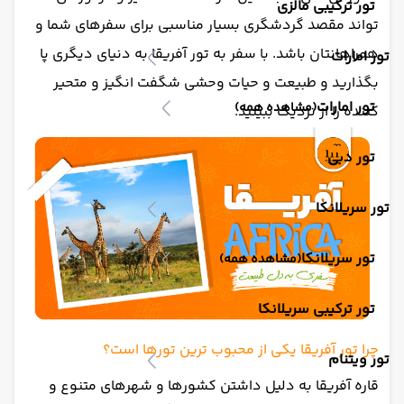
تور ترکیبی مالزی
تواند مقصد گردشگری بسیار مناسبی برای سفرهای شما و
همراهانتان باشد. با سفر به تور آفریقا به دنیای دیگری پا
تور امارات
بگذارید و طبیعت و حیات وحشی شگفت انگیز و متحیر
تور امارات
(مشاهده همه)
کننده را از نزدیک ببینید.
تور دبی
تور سریلانکا
تور سریلانکا
(مشاهده همه)
تور ترکیبی سریلانکا
چرا تور آفریقا یکی از محبوب ترین تورها است؟
تور ویتنام
قاره آفریقا به دلیل داشتن کشورها و شهرهای متنوع و