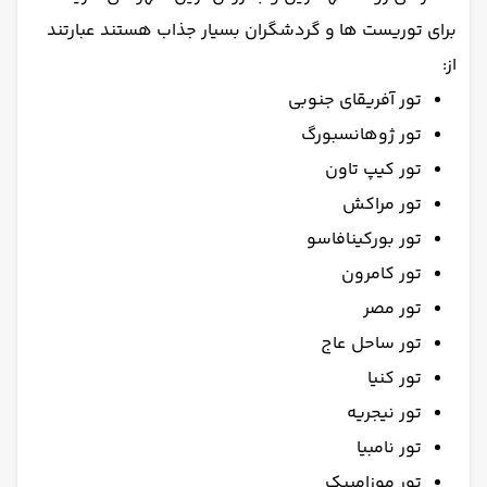
برای توریست ها و گردشگران بسیار جذاب هستند عبارتند
از:
تور آفریقای جنوبی
تور ژوهانسبورگ
تور کیپ تاون
تور مراکش
تور بورکینافاسو
تور کامرون
تور مصر
تور ساحل عاج
تور کنیا
تور نیجریه
تور نامبیا
تور موزامبیک