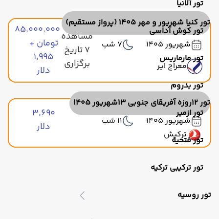
تور آلانیا
تور کنیا شهریور و مهر 1405 (پرواز مستقیم)
۸۵٬۰۰۰٬۰۰۰
تور کوش آداسی
مشاهده
تومان +
شهریور 1405
7 شب
7 تاریخ
۱٬۹۹۵
تور مارماریس
برگزاری
معراج ایر
دلار
تور بدروم
تور 12روزه آفریقای جنوبی 13شهریور 1405
۳٬۶۹۰
تور ازمیر
شهریور 1405
11 شب
دلار
ترکیش
تور فتحیه
تور ترکیبی ترکیه
تور روسیه