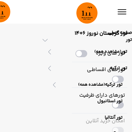
صفحه اصلی
تور گرجستان نوروز 1406
تور
تور
(مشاهده همه)
تور های ویژه
تور ترکیه
تور های اقساطـی
تور ترکیه
(مشاهده همه)
تورهای دارای ظرفیت
تور استانبول
تور آنتالیا
امکان خرید آنلاین