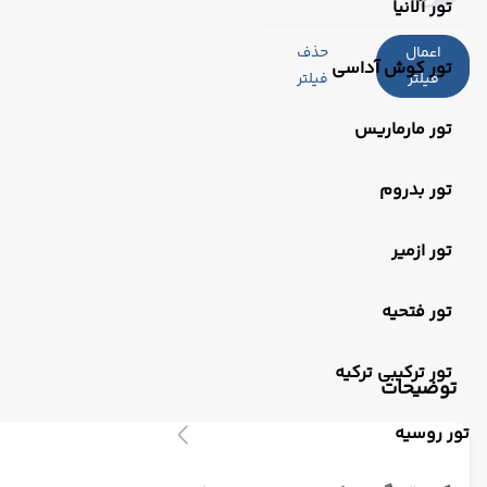
تور آلانیا
اعمال
حذف
تور کوش آداسی
فیلتر
فیلتر
تور مارماریس
تور بدروم
تور ازمیر
تور فتحیه
تور ترکیبی ترکیه
توضیحات
تور روسیه