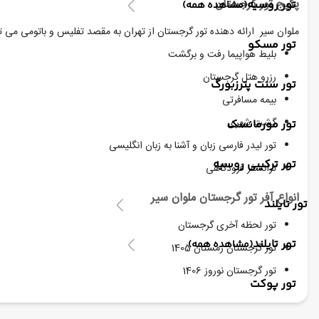
پکیج تور گرجستان
تور روسیه
(مشاهده همه)
ملوان سیر ارائه دهنده تور گرجستان از تهران به مقصد تفلیس و باتومی می توان
تور مسکو
بلیط هواپیما رفت و برگشت
رزرو هتل گرجستان
تور سنت پترزبورگ
بیمه مسافرتی
گشت شهری
تور مورمانسک
تور لیدر فارسی زبان و آشنا به زبان انگلیسی
تور ترکیبی روسیه
ترانسفر فرودگاهی
انواع آفر تور گرجستان ملوان سیر
تور تایلند
تور لحظه آخری گرجستان
تور تایلند
(مشاهده همه)
تور گرجستان زمستان 1405
تور گرجستان نوروز 1406
تور پوکت