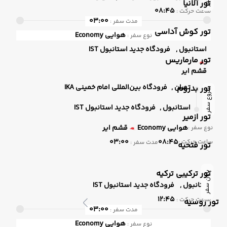
تور آلانیا
08:45
ساعت حرکت :
03:00
مدت سفر :
تور کوش آداسی
هوایی
Economy
نوع سفر :
استانبول ,
فرودگاه جدید استانبول IST
تور مارماریس
قشم ایر
تهران ,
فرودگاه بین‌المللی امام خمینی IKA
تور بدروم
شروع سفر
استانبول ,
فرودگاه جدید استانبول IST
تور ازمیر
هوایی
Economy
قشم ایر
نوع سفر :
03:00
08:45
ساعت حرکت :
مدت سفر :
تور فتحیه
تور ترکیبی ترکیه
پایان سفر
استانبول ,
فرودگاه جدید استانبول IST
12:45
ساعت حرکت :
تور روسیه
03:00
مدت سفر :
هوایی
Economy
نوع سفر :