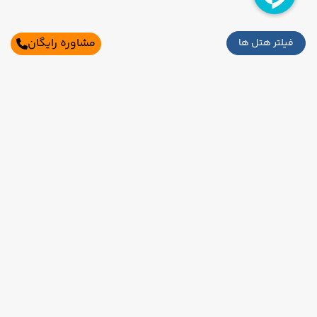
مشاوره رایگان
فیلتر هتل ها
اطلاعات تماس
تهران،بلوار میرداماد،میدان مادر،خیابان شاه
نظری،برج ناهید،طبقه 2،واحد2و3
021-91006525
09121760024