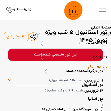
02191006525
صفحه اصلی
تور استانبول 5 شب ویژه
تور
دانلود پکیج
نوروز 1405
تور
(مشاهده همه)
این تور منقضی شده است
تور ترکیه
برنامه سفر
تور ترکیه
(مشاهده همه)
11 فروردین
ساعت: 08:45
(به وقت تهران)
تور استانبول
16 فروردین
ساعت: 12:45
(به وقت استانبول)
تور آنتالیا
شروع سفر
تهران ,
فرودگاه بین‌المللی امام خمینی IKA