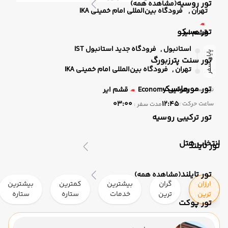
تور روسیه
(مشاهده همه)
تهران ,
فرودگاه بین‌المللی امام خمینی IKA
تور مسکو
قشم ایر
استانبول ,
فرودگاه جدید استانبول IST
پایان سفر
تور سنت پترزبورگ
تهران ,
فرودگاه بین‌المللی امام خمینی IKA
تور مورمانسک
هوایی
Economy
قشم ایر
نوع سفر :
03:00
12:45
ساعت حرکت :
مدت سفر :
تور ترکیبی روسیه
انتخاب هتل
تور تایلند
تور تایلند
(مشاهده همه)
ارزان
گران
بیشترین
کمترین
بیشترین
ترین
ترین
خدمات
ستاره
ستاره
تور پوکت