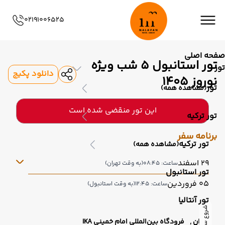
02191006525
صفحه اصلی
تور استانبول 5 شب ویژه
تور
دانلود پکیج
نوروز 1405
تور
(مشاهده همه)
این تور منقضی شده است
تور ترکیه
برنامه سفر
تور ترکیه
(مشاهده همه)
29 اسفند
ساعت: 08:45
(به وقت تهران)
تور استانبول
05 فروردین
ساعت: 12:45
(به وقت استانبول)
تور آنتالیا
شروع سفر
تهران ,
فرودگاه بین‌المللی امام خمینی IKA