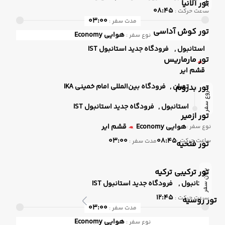
تور آلانیا
08:45
ساعت حرکت :
03:00
مدت سفر :
تور کوش آداسی
هوایی
Economy
نوع سفر :
استانبول ,
فرودگاه جدید استانبول IST
تور مارماریس
قشم ایر
تهران ,
فرودگاه بین‌المللی امام خمینی IKA
تور بدروم
شروع سفر
استانبول ,
فرودگاه جدید استانبول IST
تور ازمیر
هوایی
Economy
قشم ایر
نوع سفر :
03:00
08:45
ساعت حرکت :
مدت سفر :
تور فتحیه
تور ترکیبی ترکیه
پایان سفر
استانبول ,
فرودگاه جدید استانبول IST
12:45
ساعت حرکت :
تور روسیه
03:00
مدت سفر :
هوایی
Economy
نوع سفر :