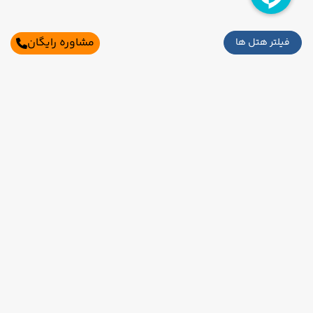
مشاوره رایگان
فیلتر هتل ها
اطلاعات تماس
تهران،بلوار میرداماد،میدان مادر،خیابان شاه
نظری،برج ناهید،طبقه 2،واحد2و3
021-91006525
09121760024