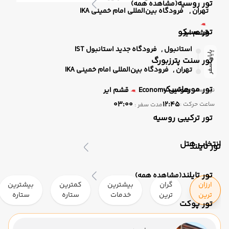
تور روسیه
(مشاهده همه)
تهران ,
فرودگاه بین‌المللی امام خمینی IKA
تور مسکو
قشم ایر
استانبول ,
فرودگاه جدید استانبول IST
پایان سفر
تور سنت پترزبورگ
تهران ,
فرودگاه بین‌المللی امام خمینی IKA
تور مورمانسک
هوایی
Economy
قشم ایر
نوع سفر :
03:00
12:45
ساعت حرکت :
مدت سفر :
تور ترکیبی روسیه
انتخاب هتل
تور تایلند
تور تایلند
(مشاهده همه)
ارزان
گران
بیشترین
کمترین
بیشترین
ترین
ترین
خدمات
ستاره
ستاره
تور پوکت