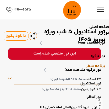
02191006525
صفحه اصلی
تور استانبول 5 شب ویژه
تور
دانلود پکیج
نوروز 1405
تور
(مشاهده همه)
این تور منقضی شده است
تور ترکیه
برنامه سفر
تور ترکیه
(مشاهده همه)
27 اسفند
ساعت: 08:45
(به وقت تهران)
تور استانبول
03 فروردین
ساعت: 12:45
(به وقت استانبول)
تور آنتالیا
شروع سفر
تهران ,
فرودگاه بین‌المللی امام خمینی IKA