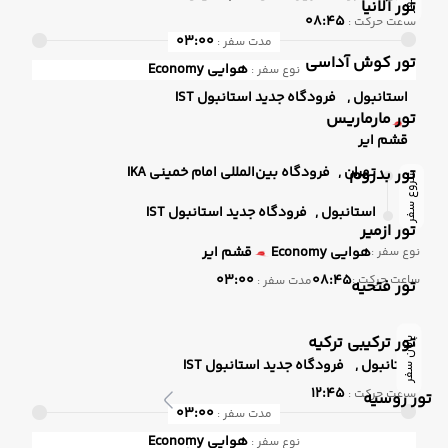
تور آلانیا
08:45
ساعت حرکت :
03:00
مدت سفر :
تور کوش آداسی
هوایی
Economy
نوع سفر :
استانبول ,
فرودگاه جدید استانبول IST
تور مارماریس
قشم ایر
تهران ,
فرودگاه بین‌المللی امام خمینی IKA
تور بدروم
شروع سفر
استانبول ,
فرودگاه جدید استانبول IST
تور ازمیر
هوایی
Economy
قشم ایر
نوع سفر :
03:00
08:45
ساعت حرکت :
مدت سفر :
تور فتحیه
تور ترکیبی ترکیه
پایان سفر
استانبول ,
فرودگاه جدید استانبول IST
12:45
ساعت حرکت :
تور روسیه
03:00
مدت سفر :
هوایی
Economy
نوع سفر :