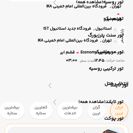
تور روسیه
(مشاهده همه)
تهران ,
فرودگاه بین‌المللی امام خمینی IKA
تور مسکو
قشم ایر
استانبول ,
فرودگاه جدید استانبول IST
پایان سفر
تور سنت پترزبورگ
تهران ,
فرودگاه بین‌المللی امام خمینی IKA
تور مورمانسک
هوایی
Economy
قشم ایر
نوع سفر :
03:00
12:45
ساعت حرکت :
مدت سفر :
تور ترکیبی روسیه
انتخاب هتل
تور تایلند
تور تایلند
(مشاهده همه)
ارزان
گران
بیشترین
کمترین
بیشترین
ترین
ترین
خدمات
ستاره
ستاره
تور پوکت