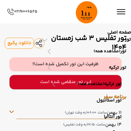
02191006525
صفحه اصلی
تور تفلیس 3 شب زمستان
تور
دانلود پکیج
1404
تور
(مشاهده همه)
ظرفیت این تور تکمیل شده است!!
تور ترکیه
این تور منقضی شده است
تور ترکیه
(مشاهده همه)
برنامه سفر
تور استانبول
11 بهمن
ساعت: 08:00
(به وقت تهران)
تور آنتالیا
14 بهمن
ساعت: 17:15
(به وقت تفلیس)