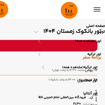
صفحه اصلی
تور بانکوک زمستان 1404
تور
تور
(مشاهده همه)
تور ترکیه
برنامه سفر
تور ترکیه
(مشاهده همه)
12 بهمن
ساعت: 21:30
(به وقت تهران)
20 بهمن
تور استانبول
ساعت: 22:00
(به وقت بانکوک)
شروع سفر
تور آنتالیا
تهران ,
فرودگاه بین‌المللی امام خمینی IKA
21:30
ساعت حرکت :