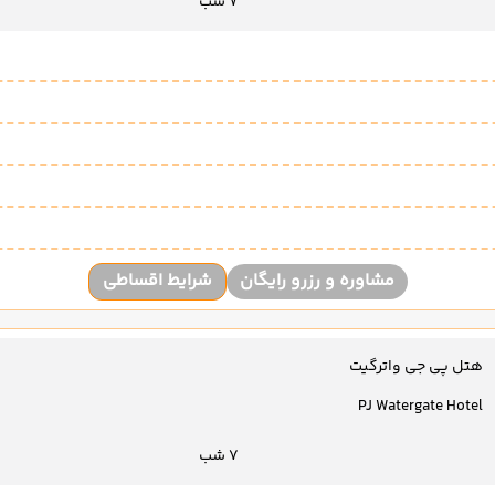
7 شب
مشاوره و رزرو رایگان
شرایط اقساطی
هتل پی جی واترگیت
PJ Watergate Hotel
7 شب