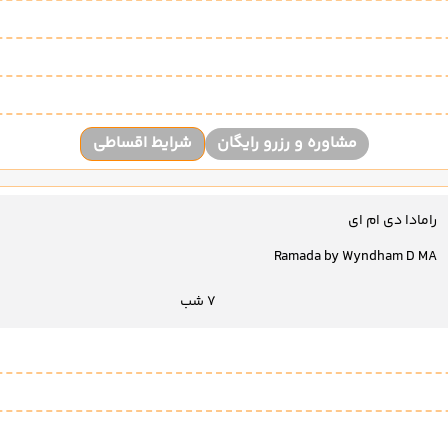
مشاوره و رزرو رایگان
شرایط اقساطی
رامادا دی ام ای
Ramada by Wyndham D MA
7 شب