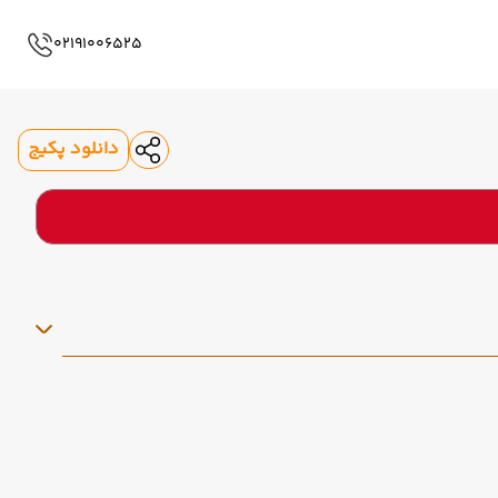
02191006525
دانلود پکیج