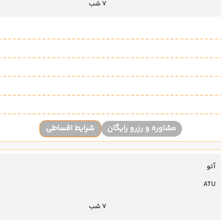
7 شب
مشاوره و رزرو رایگان
شرایط اقساطی
آتو
ATU
7 شب