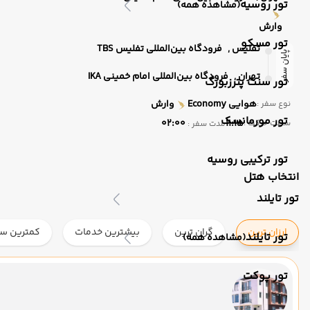
تور روسیه
(مشاهده همه)
وارش
تور مسکو
تفلیس ,
فرودگاه بین‌المللی تفلیس TBS
پایان سفر
تهران ,
فرودگاه بین‌المللی امام خمینی IKA
تور سنت پترزبورگ
هوایی
Economy
وارش
نوع سفر :
تور مورمانسک
02:00
11:15
ساعت حرکت :
مدت سفر :
تور ترکیبی روسیه
انتخاب هتل
تور تایلند
ارزان ترین
گران ترین
بیشترین خدمات
کمترین ست
تور تایلند
(مشاهده همه)
تور پوکت