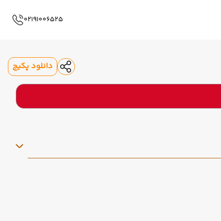
02191006525
دانلود پکیج