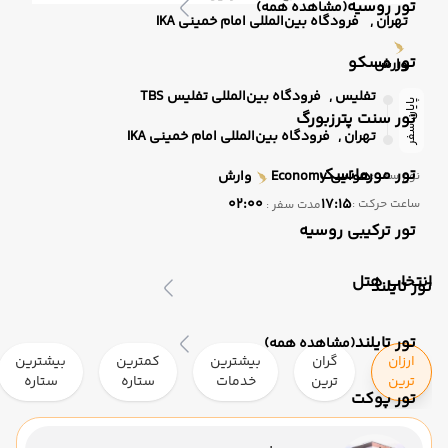
تور روسیه
(مشاهده همه)
تهران ,
فرودگاه بین‌المللی امام خمینی IKA
تور مسکو
وارش
تفلیس ,
فرودگاه بین‌المللی تفلیس TBS
پایان سفر
تور سنت پترزبورگ
تهران ,
فرودگاه بین‌المللی امام خمینی IKA
تور مورمانسک
هوایی
Economy
وارش
نوع سفر :
02:00
17:15
ساعت حرکت :
مدت سفر :
تور ترکیبی روسیه
انتخاب هتل
تور تایلند
تور تایلند
(مشاهده همه)
ارزان
گران
بیشترین
کمترین
بیشترین
ترین
ترین
خدمات
ستاره
ستاره
تور پوکت