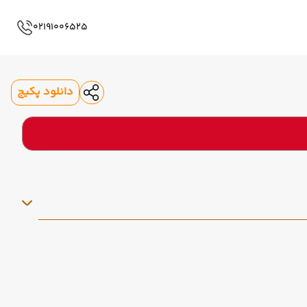
02191006525
دانلود پکیج