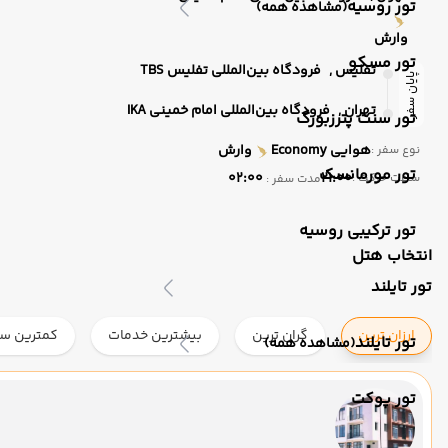
تور روسیه
(مشاهده همه)
وارش
تور مسکو
تفلیس ,
فرودگاه بین‌المللی تفلیس TBS
پایان سفر
تهران ,
فرودگاه بین‌المللی امام خمینی IKA
تور سنت پترزبورگ
هوایی
Economy
وارش
نوع سفر :
تور مورمانسک
02:00
21:00
ساعت حرکت :
مدت سفر :
تور ترکیبی روسیه
انتخاب هتل
تور تایلند
ارزان ترین
گران ترین
بیشترین خدمات
کمترین ست
تور تایلند
(مشاهده همه)
تور پوکت