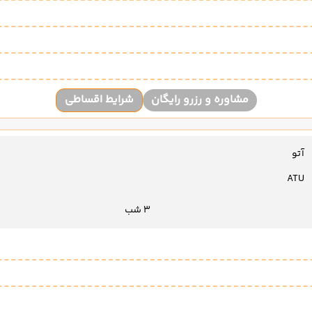
مشاوره و رزرو رایگان
شرایط اقساطی
آتو
ATU
3 شب