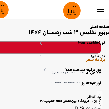
صفحه اصلی
تور تفلیس 3 شب زمستان 1404
تور
تور
(مشاهده همه)
تور ترکیه
برنامه سفر
تور ترکیه
(مشاهده همه)
23 خرداد
ساعت: 17:45
(به وقت تهران)
26 خرداد
تور استانبول
ساعت: 21:00
(به وقت تفلیس)
شروع سفر
تور آنتالیا
تهران ,
فرودگاه بین‌المللی امام خمینی IKA
17:45
ساعت حرکت :