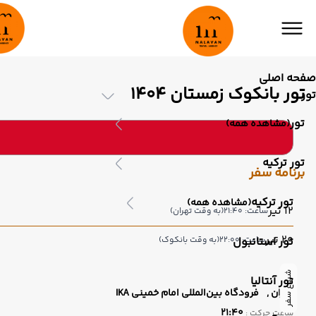
صفحه اصلی
تور بانکوک زمستان 1404
تور
تور
(مشاهده همه)
تور ترکیه
برنامه سفر
تور ترکیه
(مشاهده همه)
12 تیر
ساعت: 21:40
(به وقت تهران)
20 تیر
ساعت: 22:00
تور استانبول
(به وقت بانکوک)
شروع سفر
تور آنتالیا
تهران ,
فرودگاه بین‌المللی امام خمینی IKA
21:40
ساعت حرکت :