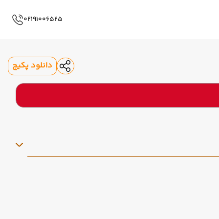
02191006525
دانلود پکیج