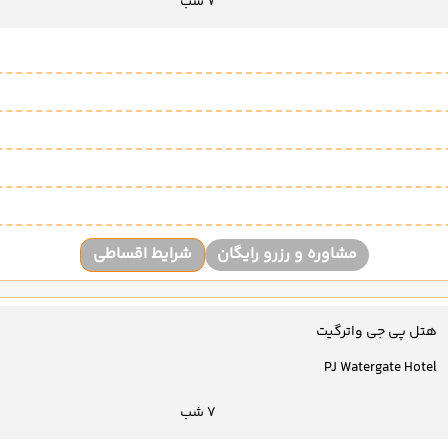
7 شب
مشاوره و رزرو رایگان
شرایط اقساطی
هتل پی جی واترگیت
PJ Watergate Hotel
7 شب