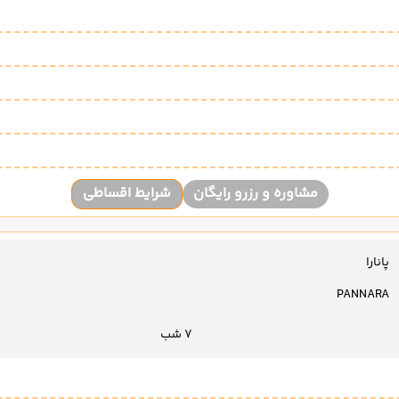
مشاوره و رزرو رایگان
شرایط اقساطی
پانارا
PANNARA
7 شب