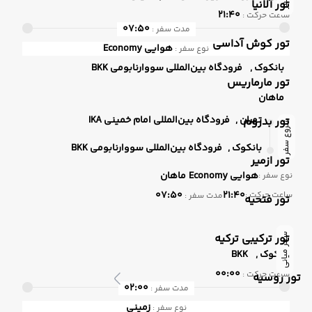
تور آلانیا
21:40
ساعت حرکت :
07:50
مدت سفر :
تور کوش آداسی
هوایی
Economy
نوع سفر :
بانکوک ,
فرودگاه بین‌المللی سووارنابومی BKK
تور مارماریس
ماهان
تهران ,
فرودگاه بین‌المللی امام خمینی IKA
تور بدروم
شروع سفر
بانکوک ,
فرودگاه بین‌المللی سووارنابومی BKK
تور ازمیر
هوایی
Economy
ماهان
نوع سفر :
07:50
21:40
ساعت حرکت :
مدت سفر :
تور فتحیه
تور ترکیبی ترکیه
سفر میانی
بانکوک ,
BKK
00:00
ساعت حرکت :
تور روسیه
02:00
مدت سفر :
زمینی
نوع سفر :