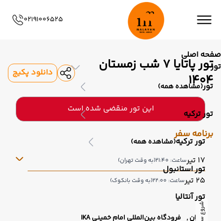
02191006525
صفحه اصلی
تور پاتایا 7 شب زمستان
تور
دانلود پکیج
1404
تور
(مشاهده همه)
این تور منقضی شده است
تور ترکیه
برنامه سفر
تور ترکیه
(مشاهده همه)
17 تیر
ساعت: 21:40
(به وقت تهران)
تور استانبول
25 تیر
ساعت: 22:00
(به وقت بانکوک)
تور آنتالیا
شروع سفر
تهران ,
فرودگاه بین‌المللی امام خمینی IKA