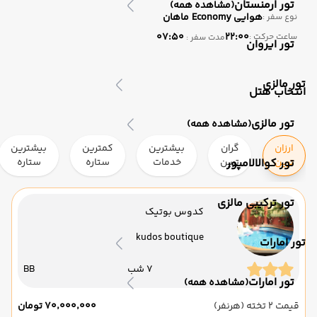
تور ارمنستان
(مشاهده همه)
هوایی
Economy
ماهان
نوع سفر :
07:50
22:00
ساعت حرکت :
مدت سفر :
تور ایروان
تور مالزی
انتخاب هتل
تور مالزی
(مشاهده همه)
ارزان
گران
بیشترین
کمترین
بیشترین
ترین
تور کوالالامپور
ترین
خدمات
ستاره
ستاره
تور ترکیبی مالزی
کدوس بوتیک
kudos boutique
تور امارات
7 شب
BB
تور امارات
(مشاهده همه)
قیمت 2 تخته (هرنفر)
۷۰٬۰۰۰٬۰۰۰ تومان