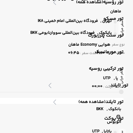
تور روسیه
(مشاهده همه)
ماهان
تور مسکو
تهران ,
فرودگاه بین‌المللی امام خمینی IKA
سفر میانی
بانکوک ,
فرودگاه بین‌المللی سووارنابومی BKK
تور سنت پترزبورگ
هوایی
Economy
ماهان
نوع سفر :
تور مورمانسک
06:45
21:10
ساعت حرکت :
مدت سفر :
تور ترکیبی روسیه
سفر میانی
پاتایا ,
UTP
تور تایلند
00:00
ساعت حرکت :
تور تایلند
(مشاهده همه)
بانکوک ,
BKK
تور پوکت
اتوبوس
پاتایا ,
UTP