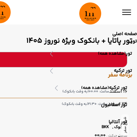
صفحه اصلی
تور پاتایا + بانکوک ویژه نوروز ۱۴۰5
تور
تور
(مشاهده همه)
تور ترکیه
برنامه سفر
تور ترکیه
(مشاهده همه)
16 اسفند
ساعت: 00:00
(به وقت بانکوک)
24 اسفند
تور استانبول
ساعت: 21:30
(به وقت بانکوک)
شروع سفر
تور آنتالیا
بانکوک ,
BKK
00:00
ساعت حرکت :