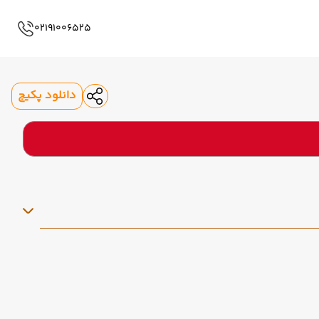
02191006525
دانلود پکیج