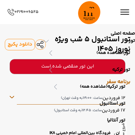
02191006525
صفحه اصلی
تور استانبول 5 شب ویژه
تور
دانلود پکیج
نوروز 1405
تور
(مشاهده همه)
این تور منقضی شده است
تور ترکیه
برنامه سفر
تور ترکیه
(مشاهده همه)
12 فروردین
ساعت: 19:00
(به وقت تهران)
تور استانبول
17 فروردین
ساعت: 12:45
(به وقت استانبول)
تور آنتالیا
شروع سفر
تهران ,
فرودگاه بین‌المللی امام خمینی IKA