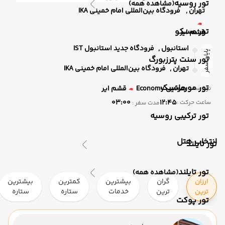
تور روسیه
(مشاهده همه)
تهران ,
فرودگاه بین‌المللی امام خمینی IKA
تور مسکو
قشم ایر
استانبول ,
فرودگاه جدید استانبول IST
پایان سفر
تور سنت پترزبورگ
تهران ,
فرودگاه بین‌المللی امام خمینی IKA
تور مورمانسک
هوایی
Economy
قشم ایر
نوع سفر :
03:00
12:45
ساعت حرکت :
مدت سفر :
تور ترکیبی روسیه
انتخاب هتل
تور تایلند
تور تایلند
(مشاهده همه)
ارزان
گران
بیشترین
کمترین
بیشترین
ترین
ترین
خدمات
ستاره
ستاره
تور پوکت