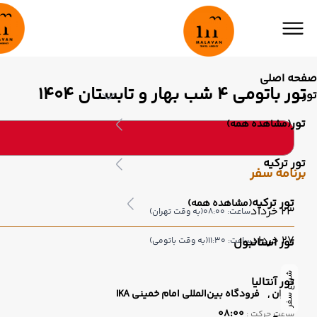
صفحه اصلی
تور باتومی 4 شب بهار و تابستان 1404
تور
تور
(مشاهده همه)
تور ترکیه
برنامه سفر
تور ترکیه
(مشاهده همه)
23 خرداد
ساعت: 08:00
(به وقت تهران)
27 خرداد
تور استانبول
ساعت: 11:30
(به وقت باتومی)
شروع سفر
تور آنتالیا
تهران ,
فرودگاه بین‌المللی امام خمینی IKA
08:00
ساعت حرکت :