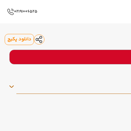
02191006525
دانلود پکیج