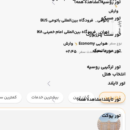
تور روسیه
(مشاهده همه)
وارش
تور مسکو
باتومی ,
فرودگاه بین‌المللی باتومی BUS
پایان سفر
تهران ,
فرودگاه بین‌المللی امام خمینی IKA
تور سنت پترزبورگ
هوایی
Economy
وارش
نوع سفر :
تور مورمانسک
02:45
11:30
ساعت حرکت :
مدت سفر :
تور ترکیبی روسیه
انتخاب هتل
تور تایلند
ارزان ترین
گران ترین
بیشترین خدمات
کمترین ست
تور تایلند
(مشاهده همه)
تور پوکت