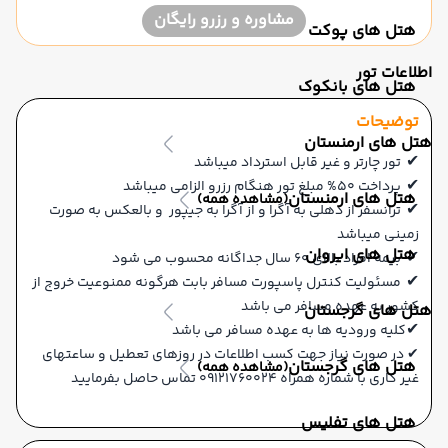
مشاوره و رزرو رایگان
هتل های پوکت
اطلاعات تور
هتل های بانکوک
توضیحات
هتل های ارمنستان
✔
تور چارتر و غیر قابل استرداد میباشد
✔
پرداخت 50% مبلغ تور هنگام رزرو الزامی میباشد
هتل های ارمنستان
(مشاهده همه)
✔
ترانسفر از دهلی به آگرا و از آگرا به جیپور و بالعکس به صورت
زمینی میباشد
هتل های ایروان
✔
بیمه افراد بالای 60 سال جداگانه محسوب می شود
✔
مسئولیت کنترل پاسپورت مسافر بابت هرگونه ممنوعیت خروج از
کشور به عهده مسافر می باشد
هتل های گرجستان
✔
کلیه ورودیه ها به عهده مسافر می باشد
✔ در صورت نیاز جهت کسب اطلاعات در روزهای تعطیل و ساعتهای
هتل های گرجستان
(مشاهده همه)
غیر کاری با شماره همراه 09121760024 تماس حاصل بفرمایید
هتل های تفلیس