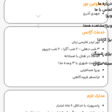
درباره ما
مسئولین تور
تماس با ما
مهدی آذری
ویزا
ویزا
(مشاهده همه)
خدمات آژانس
زا کانادا
تور لیدر فارسی زبان
3 شب دهلی - 2 شب آگرا - 2 شب جیپور
یزای شینگن
اقامت در هتل با صبحانه
3 گشت شهری با 3 وعده غذا
مجله ملوان
ویزا مسافرتی
ترانسفر فرودگاهی
مدارک لازم
پاسپورت با حداقل 6 ماه اعتبار