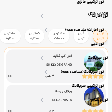
تور ترکیبی مالزی
انتخاب هتل
تور امارات
تور امارات
(مشاهده همه)
ارزان
گران
بیشترین
کمترین
بیشترین
ترین
ترین
خدمات
ستاره
ستاره
تور دبی
اس کی کلاید
تور سریلانکا
SK KLYDE GRAND
تور سریلانکا
(مشاهده همه)
3 شب
BB
تور ترکیبی سریلانکا
ریجل ویستا
تور ویتنام
REGAL VISTA
2 شب
BB