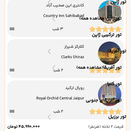
تور ژاپن
کانتری این صحیب آباد
Country Inn Sahibabad
تور ژاپن
(مشاهده همه)
3 شب
BB
تور ترکیبی ژاپن
کلارکز شیراز
تور آفریقا
Clarks Shiraz
تور آفریقا
(مشاهده همه)
2 شب
BB
تور کنیا
رویال ارکید
Royal Orchid Central Jaipur
تور آفریقای جنوبی
2 شب
BB
تور برزیل
قیمت 2 تخته (هرنفر)
۴۵٬۹۹۰٬۰۰۰ تومان