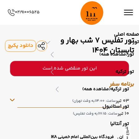
02191006525
صفحه اصلی
تور تفلیس 7 شب بهار و
تور
دانلود پکیج
تابستان 1404
تور
(مشاهده همه)
این تور منقضی شده است
تور ترکیه
برنامه سفر
تور ترکیه
(مشاهده همه)
03 تیر
ساعت: 14:00
(به وقت تهران)
تور استانبول
10 تیر
ساعت: 17:15
(به وقت تفلیس)
تور آنتالیا
شروع سفر
تهران ,
فرودگاه بین‌المللی امام خمینی IKA