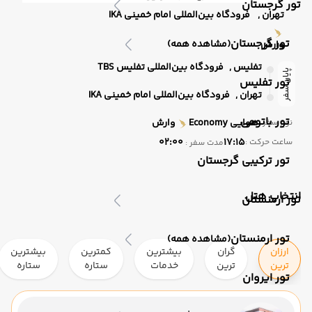
تور گرجستان
تهران ,
فرودگاه بین‌المللی امام خمینی IKA
تور گرجستان
(مشاهده همه)
وارش
تفلیس ,
فرودگاه بین‌المللی تفلیس TBS
پایان سفر
تور تفلیس
تهران ,
فرودگاه بین‌المللی امام خمینی IKA
تور باتومی
هوایی
Economy
وارش
نوع سفر :
02:00
17:15
ساعت حرکت :
مدت سفر :
تور ترکیبی گرجستان
انتخاب هتل
تور ارمنستان
تور ارمنستان
(مشاهده همه)
ارزان
گران
بیشترین
کمترین
بیشترین
ترین
ترین
خدمات
ستاره
ستاره
تور ایروان