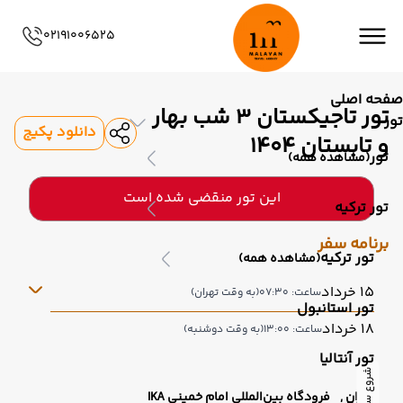
02191006525
صفحه اصلی
تور تاجیکستان 3 شب بهار
تور
دانلود پکیج
و تابستان 1404
تور
(مشاهده همه)
این تور منقضی شده است
تور ترکیه
برنامه سفر
تور ترکیه
(مشاهده همه)
15 خرداد
ساعت: 07:30
(به وقت تهران)
تور استانبول
18 خرداد
ساعت: 13:00
(به وقت دوشنبه)
تور آنتالیا
شروع سفر
تهران ,
فرودگاه بین‌المللی امام خمینی IKA