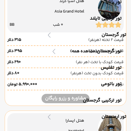
هتل آسیا گرند
تور پاتایا
Asia Grand Hotel
تور ترکیبی تایلند
0 شب
BB
تور گرجستان
قیمت 2 تخته (هرنفر)
۳۱۵ دلار
تور گرجستان
قیمت 1 تخته (هرنفر)
۳۹۵ دلار
(مشاهده همه)
قیمت کودک با تخت (هر نفر)
۲۹۰ دلار
تور تفلیس
قیمت کودک بدون تخت (هرنفر)
۸۰ دلار
تور باتومی
نوزاد
۵٬۹۹۰٬۰۰۰ تومان
مشاوره و رزرو رایگان
تور ترکیبی گرجستان
تور ارمنستان
هتل ایسارا