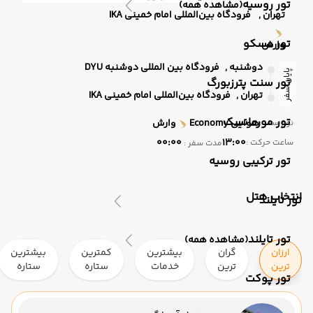
تور روسیه
(مشاهده همه)
تهران ,
فرودگاه بین‌المللی امام خمینی IKA
تور مسکو
وارش
دوشنبه ,
فرودگاه بین المللی دوشنبه DYU
پایان سفر
تور سنت پترزبورگ
تهران ,
فرودگاه بین‌المللی امام خمینی IKA
تور مورمانسک
هوایی
Economy
وارش
نوع سفر :
00:00
13:00
ساعت حرکت :
مدت سفر :
تور ترکیبی روسیه
انتخاب هتل
تور تایلند
تور تایلند
(مشاهده همه)
ارزان
گران
بیشترین
کمترین
بیشترین
ترین
ترین
خدمات
ستاره
ستاره
تور پوکت