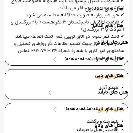
✔ مسئولیت کنترل پاسپورت بابت هرگونه ممنوعیت خروج
از کشور به عهده مسافر می باشد.
هتل های استانبول
✔ هزینه پرواز به صورت جداگانه محاسبه می شود
✔ ظرفیت اتاقهای تاجیکستان ۳ نفر هست ( یا ۲بزرگسال و
هتل های آنتالیا
۱ کودک یا ۳ بزرگسال)
✔ تخت نفر سوم در اتاق تریپل هم، تخت اضافه میباشد.
هتل های امارات
✔ در صورت نیاز جهت کسب اطلاعات در روزهای تعطیل و
ساعتهای غیر کاری با شماره همراه 09121760024 تماس
حاصل بفرمایید.
هتل های امارات
(مشاهده همه)
هتل های دبی
مسئولین تور
مهدی آذری
هتل های تایلند
هتل های تایلند
(مشاهده همه)
خدمات آژانس
بلیط رفت و برگشت
هتل های پاتایا
اقامت در هتل با صبحانه