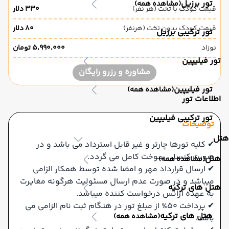
تور برزیل
(مشاهده همه)
قیمت کودک با تخت (هر نفر)
۳۳۰ دلار
قیمت کودک بدون تخت (هرنفر)
۸۰ دلار
تور ترکیبی برزیل
نوزاد
۵٬۹۹۰٬۰۰۰ تومان
تور فیلیپین
مشاوره و رزرو رایگان
تور فیلیپین
(مشاهده همه)
اطلاعات تور
تور ترکیبی فیلیپین
توضیحات
هتل
✔ کلیه تورها چارتر و غیر قابل استرداد می باشد و در
صورت کنسلی سوخت کامل می گردد.
هتل
(مشاهده همه)
✔ ارسال قرارداد مهر و امضا شده توسط همکار الزامی
میباشد و در صورت عدم ارسال مسئولیت هرگونه مغایرت
هتل های ترکیه
به عهده آژانس درخواست کننده میباشد.
✔ پرداخت 50% از مبلغ تور در هنگام ثبت نام الزامی می
هتل های ترکیه
(مشاهده همه)
باشد.