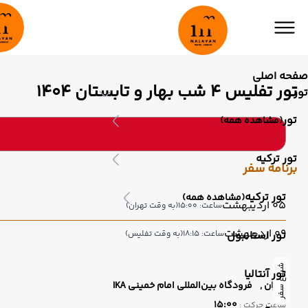
صفحه اصلی
تور تفلیس 4 شب بهار و تابستان 1404
تور
تور
(مشاهده همه)
تور ترکیه
برنامه سفر
تور ترکیه
(مشاهده همه)
05 اردیبهشت
ساعت: 15:00
(به وقت تهران)
09 اردیبهشت
تور استانبول
ساعت: 18:15
(به وقت تفلیس)
شروع سفر
تور آنتالیا
تهران ,
فرودگاه بین‌المللی امام خمینی IKA
15:00
ساعت حرکت :