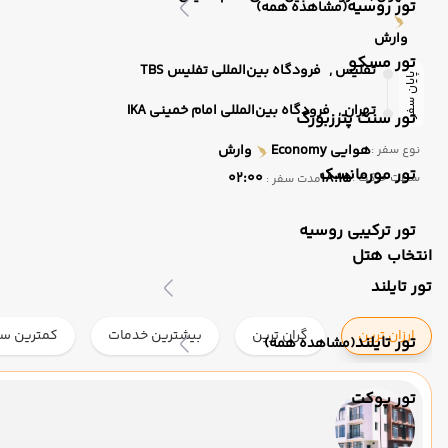
تور روسیه
(مشاهده همه)
وارش
تور مسکو
تفلیس ,
فرودگاه بین‌المللی تفلیس TBS
پایان سفر
تهران ,
فرودگاه بین‌المللی امام خمینی IKA
تور سنت پترزبورگ
هوایی
Economy
وارش
نوع سفر :
تور مورمانسک
02:00
18:15
ساعت حرکت :
مدت سفر :
تور ترکیبی روسیه
انتخاب هتل
تور تایلند
ارزان ترین
گران ترین
بیشترین خدمات
کمترین ست
تور تایلند
(مشاهده همه)
تور پوکت