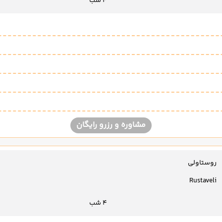
4 شب
مشاوره و رزرو رایگان
روستاولی
Rustaveli
4 شب