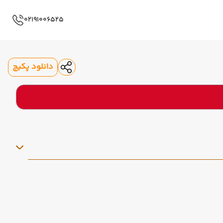
02191006525
دانلود پکیج