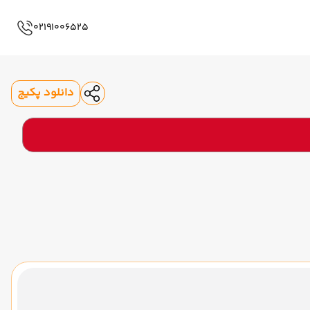
02191006525
دانلود پکیج