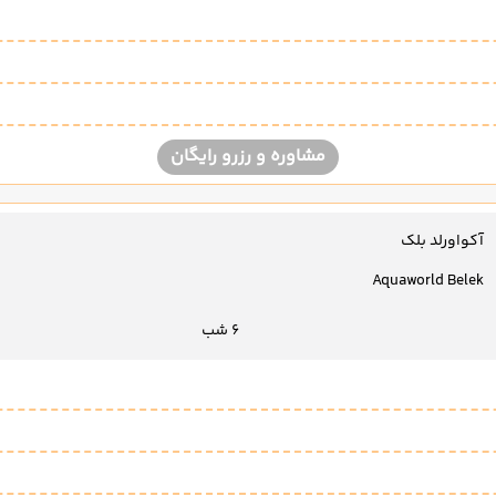
مشاوره و رزرو رایگان
آکواورلد بلک
Aquaworld Belek
6 شب