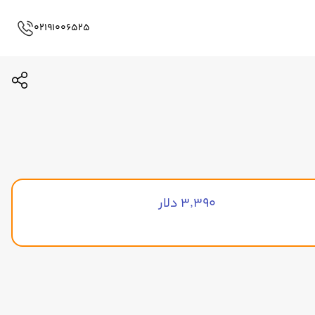
02191006525
۳٬۳۹۰ دلار