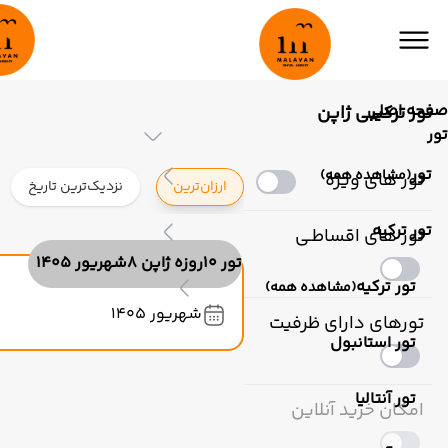
صفحه اصلی
تور ترکیبی ژاپن
تور
تور
(مشاهده همه)
تور های ویژه
ارزان‌ترین
نزدیک‌ترین تاریخ
تور ترکیه
تور های اقساطـی
تور 10روزه ژاپن 8شهریور 1405
تور ترکیه
(مشاهده همه)
شهریور 1405
تورهای دارای ظرفیت
تور استانبول
تور آنتالیا
امکان خرید آنلاین