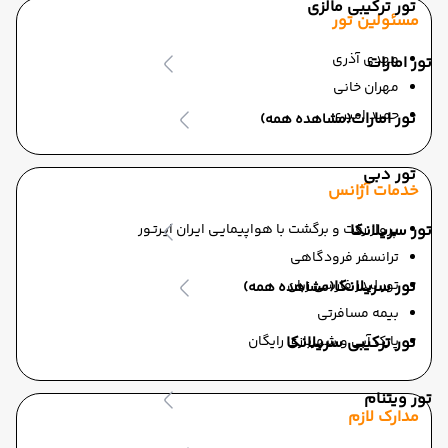
تور ترکیبی مالزی
مسئولین تور
مهدی آذری
تور امارات
مهران خانی
حمید امیری
تور امارات
(مشاهده همه)
تور دبی
خدمات آژانس
تور سریلانکا
پرواز رفت و برگشت با هواپیمایـی ایـران ایـرتـور
ترانسفر فرودگاهی
تور سریلانکا
تور لیدر فارسی زبان
(مشاهده همه)
بیمه مسافرتی
تور ترکیبی سریلانکا
پارک آبی و شهربازی رایگان
تور ویتنام
مدارک لازم