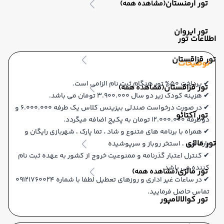
تور ارمنستان
(مشاهده همه)
تور ایروان
اطلاعات تور
تور قزاقستان
توضیحات
✔ پرداخت 50% تور هنگام ثبت نام الزامی است.
تور قزاقستان
(مشاهده همه)
✔ هزینه کودک زیر دو سال 3.900.000 تومان می باشد.
✔ در صورت درخواست صندلی بیزینس کلاس یک طرفه 6.000.000 و
تور آکتائو
دوطرفه 12.000.000 تومان به پکیج اضافه میگردد.
✔ همراه با برنامه های متنوع و شاد ، تما پارک ، شهربازی رایگان و
تور مالزی
پارک آبی ، استخر روباز و سرپوشیده
✔ کنترل اعتبار گذرنامه و ممنوعیت خروج از کشور به عهده ثبت نام
کننده می باشد.
تور مالزی
(مشاهده همه)
✔ در ساعات غیر اداری و روزهای تعطیل لطفا با شماره 09121760024
تماس حاصل فرمایید.
تور کوالالامپور