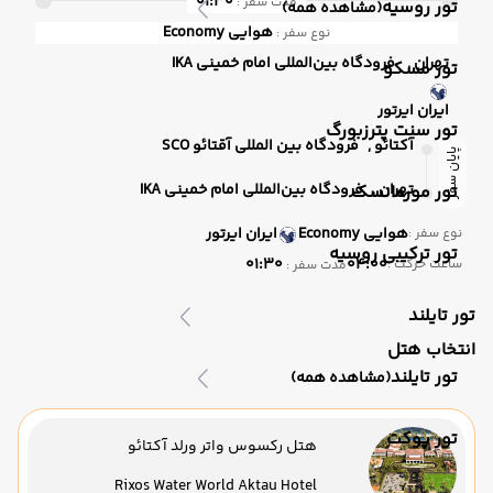
01:30
مدت سفر :
تور روسیه
(مشاهده همه)
هوایی
Economy
نوع سفر :
تهران ,
فرودگاه بین‌المللی امام خمینی IKA
تور مسکو
ایران ایرتور
تور سنت پترزبورگ
آکتائو ,
فرودگاه بین المللی آقتائو SCO
پایان سفر
تهران ,
فرودگاه بین‌المللی امام خمینی IKA
تور مورمانسک
هوایی
Economy
ایران ایرتور
نوع سفر :
تور ترکیبی روسیه
01:30
04:00
ساعت حرکت :
مدت سفر :
تور تایلند
انتخاب هتل
تور تایلند
(مشاهده همه)
تور پوکت
هتل رکسوس واتر ورلد آکتائو
Rixos Water World Aktau Hotel