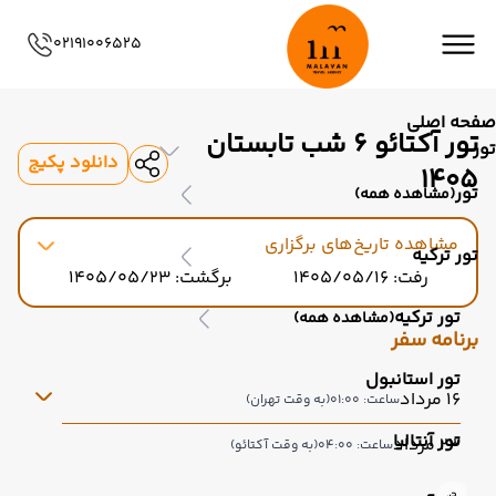
02191006525
صفحه اصلی
تور آکتائو 6 شب تابستان
تور
دانلود پکیج
1405
تور
(مشاهده همه)
مشاهده تاریخ‌های برگزاری
تور ترکیه
رفت: 1405/05/16
برگشت: 1405/05/23
تور ترکیه
(مشاهده همه)
برنامه سفر
تور استانبول
16 مرداد
ساعت: 01:00
(به وقت تهران)
تور آنتالیا
23 مرداد
ساعت: 04:00
(به وقت آکتائو)