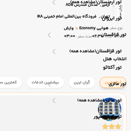
تور ارمنستان
(مشاهده همه)
ازمیر ,
عدنان مندرس ADB
پایان سفر
تهران ,
فرودگاه بین‌المللی امام خمینی IKA
تور ایروان
هوایی
Economy
وارش
نوع سفر :
تور قزاقستان
03:00
02:30
ساعت حرکت :
مدت سفر :
تور قزاقستان
(مشاهده همه)
انتخاب هتل
تور آکتائو
ارزان ترین
گران ترین
بیشترین خدمات
کمترین ست
تور مالزی
تور مالزی
(مشاهده همه)
تور کوالالامپور