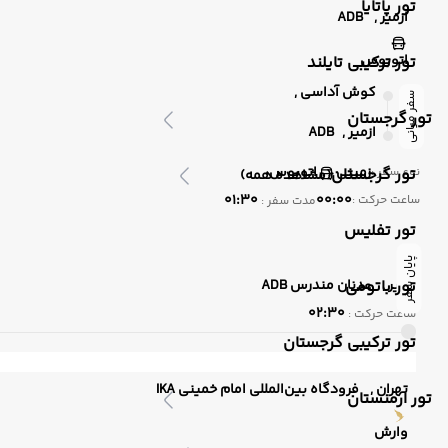
تور پاتایا
ازمیر ,
ADB
اتوبوس
تور ترکیبی تایلند
کوش آداسی ,
سفر میانی
تور گرجستان
ازمیر ,
ADB
زمینی
اتوبوس
نوع سفر :
تور گرجستان
(مشاهده همه)
01:30
00:00
ساعت حرکت :
مدت سفر :
تور تفلیس
پایان سفر
ازمیر ,
تور باتومی
عدنان مندرس ADB
02:30
ساعت حرکت :
تور ترکیبی گرجستان
تهران ,
فرودگاه بین‌المللی امام خمینی IKA
تور ارمنستان
وارش