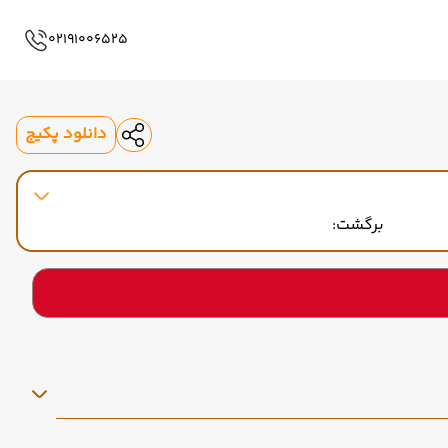
02191006525
دانلود پکیج
برگشت: