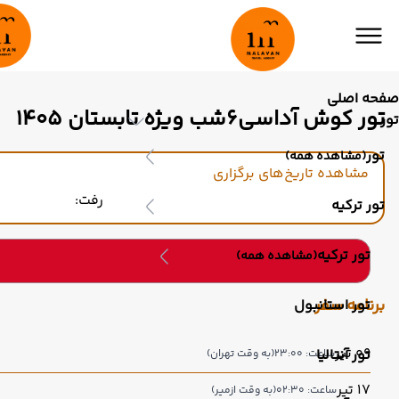
صفحه اصلی
تور کوش آداسی6شب ویژه تابستان 1405
تور
تور
(مشاهده همه)
مشاهده تاریخ‌های برگزاری
رفت:
تور ترکیه
تور ترکیه
(مشاهده همه)
برنامه سفر
تور استانبول
09 تیر
تور آنتالیا
ساعت: 23:00
(به وقت تهران)
17 تیر
ساعت: 02:30
(به وقت ازمیر)