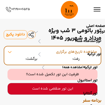
02191006525
صفحه اصلی
تور باتومی 3 شب ویژه
تور
دانلود پکیج
مرداد و شهریور 1405
تور
(مشاهده همه)
مشاهده تاریخ‌های برگزاری
تور ترکیه
رفت:
برگشت:
تور ترکیه
(مشاهده همه)
ظرفیت این تور تکمیل شده است!!
تور استانبول
این تور منقضی شده است
تور آنتالیا
برنامه سفر