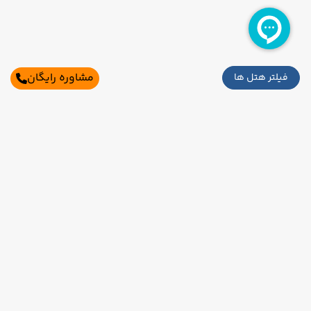
مشاوره رایگان
فیلتر هتل ها
سایر تاریخ های برگزاری
16 مرداد
19 مرداد
رفت :
برگشت :
تکمیل ظرفیت
11:15
08:00
ساعت :
ساعت :
اطلاعات تماس
45,900,000 تومان
تهران،بلوار میرداماد،میدان مادر،خیابان شاه
19 مرداد
22 مرداد
رفت :
برگشت :
تکمیل ظرفیت
نظری،برج ناهید،طبقه 2،واحد2و3
11:15
08:00
ساعت :
ساعت :
021-91006525
45,900,000 تومان
09121760024