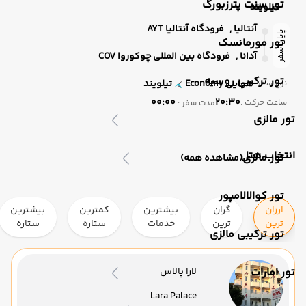
تور سنت پترزبورگ
تیلویند
آنتالیا ,
فرودگاه آنتالیا AYT
پایان سفر
تور مورمانسک
آدانا ,
فرودگاه بین المللی چوکوروا COV
تور ترکیبی روسیه
هوایی
Economy
تیلویند
نوع سفر :
00:00
20:30
ساعت حرکت :
مدت سفر :
تور مالزی
انتخاب هتل
تور مالزی
(مشاهده همه)
تور کوالالامپور
ارزان
گران
بیشترین
کمترین
بیشترین
ترین
ترین
خدمات
ستاره
ستاره
تور ترکیبی مالزی
تور امارات
لارا پالاس
Lara Palace