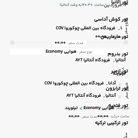
تور آلانیا
13 فروردین
ساعت: 20:30
(به وقت آنتالیا)
تور کوش آداسی
شروع سفر
آدانا ,
فرودگاه بین المللی چوکوروا COV
تور مارماریس
00:00
ساعت حرکت :
00:00
مدت سفر :
هوایی
Economy
نوع سفر :
تور بدروم
آنتالیا ,
فرودگاه آنتالیا AYT
تور ازمیر
تیلویند
آدانا ,
فرودگاه بین المللی چوکوروا COV
شروع سفر
تور ترابزون
آنتالیا ,
فرودگاه آنتالیا AYT
تور فتحیه
هوایی
Economy
تیلویند
نوع سفر :
00:00
00:00
ساعت حرکت :
مدت سفر :
تور ترکیبی ترکیه