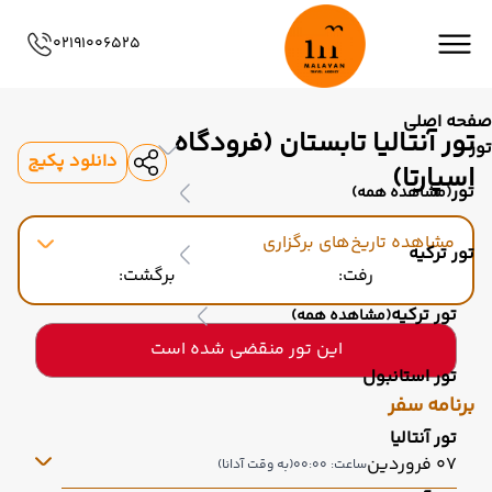
02191006525
صفحه اصلی
تور آنتالیا تابستان (فرودگاه
تور
دانلود پکیج
اسپارتا)
تور
(مشاهده همه)
مشاهده تاریخ‌های برگزاری
تور ترکیه
رفت:
برگشت:
تور ترکیه
(مشاهده همه)
این تور منقضی شده است
تور استانبول
برنامه سفر
تور آنتالیا
07 فروردین
ساعت: 00:00
(به وقت آدانا)