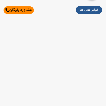
مشاوره رایگان
فیلتر هتل ها
اطلاعات تماس
تهران،بلوار میرداماد،میدان مادر،خیابان شاه
نظری،برج ناهید،طبقه 2،واحد2و3
021-91006525
09121760024