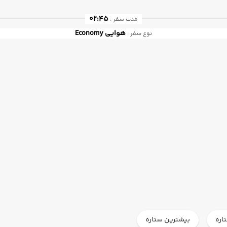
02:45
مدت سفر :
هوایی
Economy
نوع سفر :
اره
بیشترین ستاره