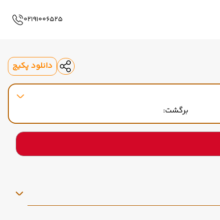
02191006525
دانلود پکیج
برگشت: