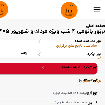
صفحه اصلی
تور باتومی 4 شب ویژه مرداد و شهریور 1405
تور
تور
(مشاهده همه)
مشاهده تاریخ‌های برگزاری
رفت:
تور ترکیه
تور ترکیه
(مشاهده همه)
برنامه سفر
تور استانبول
05 دی
تور آنتالیا
ساعت: 07:40
(به وقت تهران)
09 دی
ساعت: 11:15
(به وقت باتومی)