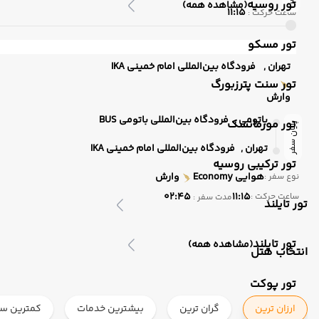
تور روسیه
(مشاهده همه)
11:15
ساعت حرکت :
تور مسکو
تهران ,
فرودگاه بین‌المللی امام خمینی IKA
تور سنت پترزبورگ
وارش
باتومی ,
فرودگاه بین‌المللی باتومی BUS
تور مورمانسک
پایان سفر
تهران ,
فرودگاه بین‌المللی امام خمینی IKA
تور ترکیبی روسیه
هوایی
Economy
وارش
نوع سفر :
02:45
11:15
ساعت حرکت :
مدت سفر :
تور تایلند
تور تایلند
(مشاهده همه)
انتخاب هتل
تور پوکت
ارزان ترین
گران ترین
بیشترین خدمات
کمترین ست