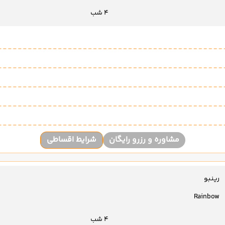
4 شب
مشاوره و رزرو رایگان
شرایط اقساطی
رینبو
Rainbow
4 شب