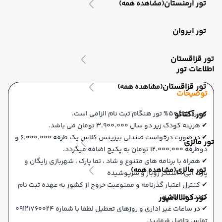
تور ارمنستان
(مشاهده همه)
تور ایروان
تور قزاقستان
اطلاعات تور
تور قزاقستان
(مشاهده همه)
توضیحات
✔ پرداخت 50% تور هنگام ثبت نام الزامی است.
تور آکتائو
✔ هزینه کودک زیر دو سال 3.900.000 تومان می باشد.
✔ در صورت درخواست صندلی بیزینس کلاس یک طرفه 6.000.000 و
تور مالزی
دوطرفه 12.000.000 تومان به پکیج اضافه میگردد.
✔ همراه با برنامه های متنوع و شاد ، تما پارک ، شهربازی رایگان و
تور مالزی
(مشاهده همه)
پارک آبی ، استخر روباز و سرپوشیده
✔ کنترل اعتبار گذرنامه و ممنوعیت خروج از کشور به عهده ثبت نام
کننده می باشد.
تور کوالالامپور
✔ در ساعات غیر اداری و روزهای تعطیل لطفا با شماره 09121760024
تماس حاصل فرمایید.