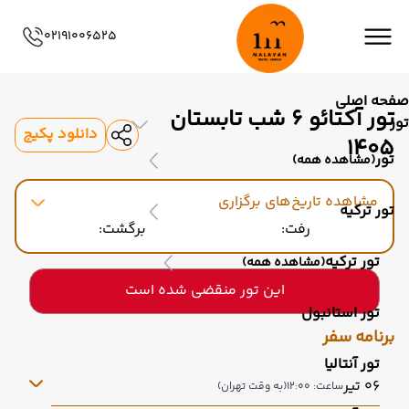
02191006525
صفحه اصلی
تور آکتائو 6 شب تابستان
تور
دانلود پکیج
1405
تور
(مشاهده همه)
مشاهده تاریخ‌های برگزاری
تور ترکیه
رفت:
برگشت:
تور ترکیه
(مشاهده همه)
این تور منقضی شده است
تور استانبول
برنامه سفر
تور آنتالیا
06 تیر
ساعت: 12:00
(به وقت تهران)