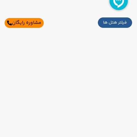
مشاوره رایگان
فیلتر هتل ها
اطلاعات تماس
تهران،بلوار میرداماد،میدان مادر،خیابان شاه
نظری،برج ناهید،طبقه 2،واحد2و3
021-91006525
09121760024