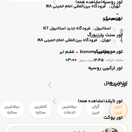
تور روسیه
(مشاهده همه)
تهران ,
فرودگاه بین‌المللی امام خمینی IKA
تور مسکو
قشم ایر
استانبول ,
فرودگاه جدید استانبول IST
پایان سفر
تور سنت پترزبورگ
تهران ,
فرودگاه بین‌المللی امام خمینی IKA
تور مورمانسک
هوایی
Economy
قشم ایر
نوع سفر :
03:00
12:45
ساعت حرکت :
مدت سفر :
تور ترکیبی روسیه
انتخاب هتل
تور تایلند
تور تایلند
(مشاهده همه)
ارزان
گران
بیشترین
کمترین
بیشترین
ترین
ترین
خدمات
ستاره
ستاره
تور پوکت