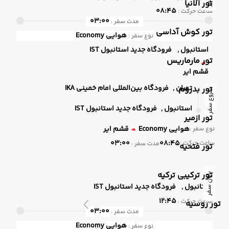
تور آلانیا
08:45
ساعت حرکت :
03:00
مدت سفر :
تور کوش آداسی
هوایی
Economy
نوع سفر :
استانبول ,
فرودگاه جدید استانبول IST
تور مارماریس
قشم ایر
تهران ,
فرودگاه بین‌المللی امام خمینی IKA
تور بدروم
شروع سفر
استانبول ,
فرودگاه جدید استانبول IST
تور ازمیر
هوایی
Economy
قشم ایر
نوع سفر :
03:00
08:45
ساعت حرکت :
مدت سفر :
تور فتحیه
تور ترکیبی ترکیه
پایان سفر
استانبول ,
فرودگاه جدید استانبول IST
12:45
ساعت حرکت :
تور روسیه
03:00
مدت سفر :
هوایی
Economy
نوع سفر :