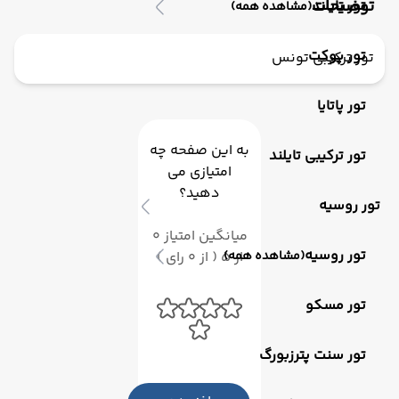
توضیحات
تور تایلند
(مشاهده همه)
تور پوکت
تور ترکیبی تونس
تور پاتایا
به این صفحه چه
تور ترکیبی تایلند
امتیازی می
دهید؟
تور روسیه
میانگین امتیاز 0
تور روسیه
از 5 ( از 0 رای )
(مشاهده همه)
تور مسکو
تور سنت پترزبورگ