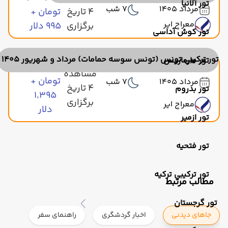
تور آلانیا
مرداد 1405
7 شب
4 تاریخ
تومان +
معراج ایر
برگزاری
۹۹۵ دلار
تور کوش آداسی
تور ترکیبی تونس (تونس سوسه حمامات) مرداد و شهریور 1405
تور مارماریس
۶۹٬۰۰۰٬۰۰۰
مشاهده
تومان +
مرداد 1405
7 شب
4 تاریخ
تور بدروم
۱٬۳۹۵
برگزاری
معراج ایر
دلار
تور ازمیر
تور فتحیه
تور ترکیبی ترکیه
مطالب مرتبط
تور گرجستان
جاهای دیدنی
اخبار گردشگری
راهنمای سفر