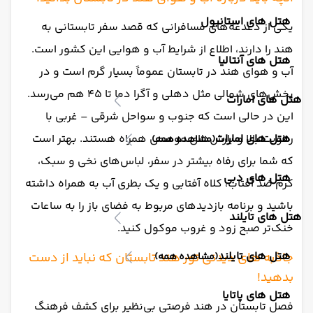
هتل های استانبول
یکی از دغدغه‌های مسافرانی که قصد سفر تابستانی به
هند را دارند، اطلاع از شرایط آب و هوایی این کشور است.
هتل های آنتالیا
آب و هوای هند در تابستان عموماً بسیار گرم است و در
بخش‌های شمالی مثل دهلی و آگرا دما تا ۴۵ هم می‌رسد.
هتل های امارات
این در حالی است که جنوب و سواحل شرقی – غربی با
هتل های امارات
رطوبت بالا و بارش‌های موسمی همراه‌ هستند. بهتر است
(مشاهده همه)
که شما برای رفاه بیشتر در سفر، لباس‌های نخی و سبک،
هتل های دبی
کرم ضد آفتاب، کلاه آفتابی و یک بطری آب به همراه داشته
باشید و برنامه بازدیدهای مربوط به فضای باز را به ساعات
هتل های تایلند
خنک‌تر صبح زود و غروب موکول کنید.
هتل های تایلند
جاذبه های دیدنی تور هند تابستان که نباید از دست
(مشاهده همه)
بدهید!
هتل های پاتایا
فصل تابستان در هند فرصتی بی‌نظیر برای کشف فرهنگ