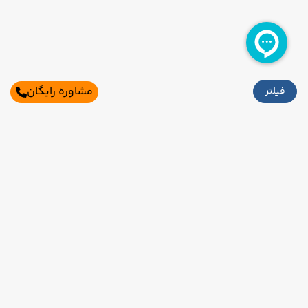
مشاوره رایگان
فیلتر
اطلاعات تماس
تهران،بلوار میرداماد،میدان مادر،خیابان شاه
نظری،برج ناهید،طبقه 2،واحد2و3
021-91006525