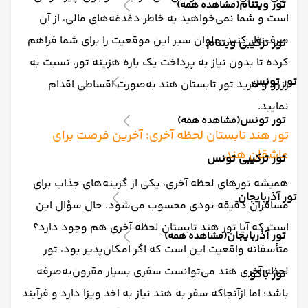
تور ویتنام
(مشاهده همه)
است و شما نمی‌خواهید به خاطر دغدغه‌های مالی، از آن
صرف‌نظر کنید. ملوان سیر این موقعیت را برای شما فراهم
تور ترکیبی ویتنام
کرده تا بدون نیاز به پرداخت یک باره هزینه تور، نسبت به
تور تونس
رزرو و خرید تور تابستان هند به‌صورت اقساطی اقدام
نمایید.
تور تونس
(مشاهده همه)
تور هند تابستان لحظه آخری؛ آخرین فرصت برای
عاشقان هند
تور ترکیبی تونس
همیشه تورهای لحظه آخری، یکی از گزینه‌های جذاب برای
تور آذربایجان
مسافران دقیقه نودی محسوب می‌شود. حال سؤال این
است که آیا تور هند تابستان لحظه آخری هم وجود دارد؟
تور آذربایجان
(مشاهده همه)
متأسفانه واقعیت این است که اگر امکان‌پذیر بود، تور
لحظه‌ آخری هند می‌توانست سفری بسیار مقرون‌به‌صرفه
تور باکو
باشد؛ اما ازآنجاکه سفر به هند نیاز به اخذ ویزا دارد و فرآیند