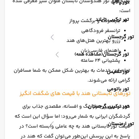
پکیج‌های تور هندوستان تابستان ملوان سیر معرفی شده
تور پاتایا
است:
تور ترکیبی تایلند
بلیت رفت و برگشت پرواز
ترانسفر فرودگاهی
تور گرجستان
رزرو بهترین هتل‌های هند
راهنمای فارسی‌زبان
تور گرجستان
(مشاهده همه)
پشتیبانی 24 ساعته
تمام این خدمات به بهترین شکل ممکن به شما مسافران
تور تفلیس
گرامی ارائه می‌شوند.
تور باتومی
تورهای تابستانی هند با قیمت های شگفت انگیز
تور ترکیبی گرجستان
هند، سرزمین هزار رنگ و افسانه، مقصدی جذاب برای
گردشگران ایرانی به شمار می‌رود؛ اما سؤال این است که
تور ارمنستان
قیمت تور تابستانی هند به چه عاملی وابسته است؟ در
پاسخ به این پرسش این‌طور می‌توان گفت که هند در