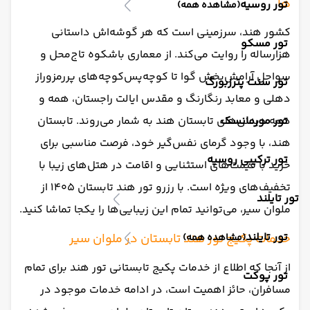
ها
تور روسیه
(مشاهده همه)
کشور هند، سرزمینی است که هر گوشه‌اش داستانی
تور مسکو
هزارساله را روایت می‌کند. از معماری باشکوه تاج‌محل و
سواحل آرامش‌بخش گوا تا کوچه‌پس‌کوچه‌های پررمزوراز
تور سنت پترزبورگ
دهلی و معابد رنگارنگ و مقدس ایالت راجستان، همه و
تور مورمانسک
همه دیدنی‌های تابستان هند به شمار می‌روند. تابستان
هند، با وجود گرمای نفس‌گیر خود، فرصت مناسبی برای
تور ترکیبی روسیه
خرید با قیمت‌های استثنایی و اقامت در هتل‌های زیبا با
تخفیف‌های ویژه است. با رزرو تور هند تابستان 1405 از
تور تایلند
ملوان سیر، می‌توانید تمام این زیبایی‌ها را یکجا تماشا کنید.
تور تایلند
خدمات پکیج تور هند تابستان در ملوان سیر
(مشاهده همه)
از آنجا که اطلاع از خدمات پکیج تابستانی تور هند برای تمام
تور پوکت
مسافران، حائز اهمیت است، در ادامه خدمات موجود در