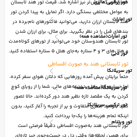
تور ترکیبی مالزی
همان‌طور که پیش‌تر نیز اشاره شد، قیمت تور هند تابستان
به عوامل مختلفی بستگی دارد. اگر تمایل به پیدا کردن تور
تور امارات
هند تابستان ارزان دارید، می‌توانید فاکتورهای نام‌برده در
بندهای قبل را در نظر بگیرید. برای مثال، برای ارزان شدن
تور امارات
(مشاهده همه)
تور تابستان هندوستان خود می‌توانید از تورهای کوتاه‌مدت
و هتل‌های 3 و 4 ستاره به‌جای هتل 5 ستاره استفاده کنید.
تور دبی
تور تابستانی هند به ‌صورت اقساطی
تور سریلانکا
حتماً برایتان پیش آمده روزهایی که دلتان هوای سفر کرده،
اما حساب‌وکتاب‌ها و دغدغه‌های مالی، شما را از رویای کوچ
تور سریلانکا
(مشاهده همه)
کردن به یک مقصد تازه نظیر هند دور کرده‌اند. حالا تصور
تور ترکیبی سریلانکا
کنید بتوانید سفری متفاوت و پر از تجربه را آغاز کنید، بدون
اینکه تمام هزینه‌ها را یک‌جا پرداخت کنید.
تور ویتنام
تور تابستانی هند به‌صورت اقساطی دقیقاً فرصتی ا‌ست
برای همین لحظه‌ها؛ وقتی دل در جست‌وجوی چیز تازه‌ای