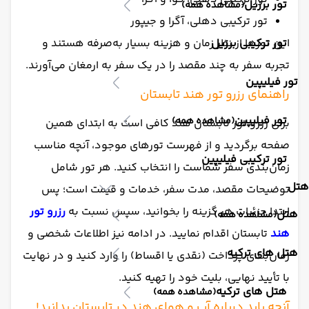
تور برزیل
(مشاهده همه)
تور ترکیبی دهلی، آگرا و جیپور
تور ترکیبی برزیل
این تورها از نظر زمان و هزینه بسیار به‌صرفه هستند و
تجربه سفر به چند مقصد را در یک سفر به ارمغان می‌آورند.
تور فیلیپین
راهنمای رزرو تور هند تابستان
تور فیلیپین
(مشاهده همه)
برای رزرو تور تابستان هند کافی است به ابتدای همین
صفحه برگردید و از فهرست تورهای موجود، آنچه مناسب
تور ترکیبی فیلیپین
زمان‌بندی سفر شماست را انتخاب کنید. هر تور شامل
هتل
توضیحات مقصد، مدت سفر، خدمات و قیمت است؛ پس
ابتدا جزئیات هر گزینه را بخوانید، سپس نسبت به
رزرو تور
هتل
(مشاهده همه)
هند
تابستان اقدام نمایید. در ادامه نیز اطلاعات شخصی و
هتل های ترکیه
زمان‌بندی پرداخت (نقدی یا اقساط) را وارد کنید و در نهایت
با تأیید نهایی، بلیت خود را تهیه کنید.
هتل های ترکیه
(مشاهده همه)
آنچه باید درباره آب و هوای هند در تابستان بدانید!