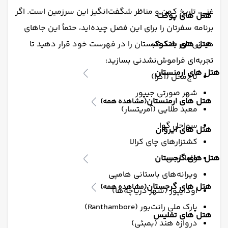
غنی، تاریخ کهن و مناظر شگفت‌انگیز این سرزمین است. اگر
هتل های پوکت
برنامه سفرتان را برای این فصل چیده‌اید، حتماً این جاهای
هتل های بانکوک
دیدنی تور هند تابستان را در فهرست خود قرار دهید تا
تجربه‌ای فراموش‌نشدنی بسازید:
هتل های ارمنستان
تاج‌محل (آگرا)
شهر صورتی جیپور
هتل های ارمنستان
(مشاهده همه)
معبد طلایی (آمریتسار)
سواحل گوا
هتل های ایروان
کشتزارهای چای کرالا
واماناسی
هتل های گرجستان
ویرانه‌های باستانی هامپی
هتل های گرجستان
(مشاهده همه)
اودایپور (شهر دریاچه‌ها)
پارک ملی رانت‌بور (Ranthambore)
هتل های تفلیس
دروازه هند (بمبئی)