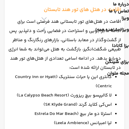
درباره ما
اقامت در هتل های تور هند تابستان
تماس با ما
ویزا
اقامت در هتل‌های تور تابستانی هند فرصتی است برای
ویزا
(مشاهده همه)
ادامه ماجراجویی و استراحت در فضایی راحت و دلپذیر. پس
از گشت‌وگذار در معابد باستانی، بازارهای رنگارنگ و مناظر
زا کانادا
طبیعی شگفت‌انگیز، بازگشت به هتل می‌تواند به شما انرژی
دوباره بدهد. در ادامه اسامی تعدادی از هتل‌های تور هند
یزای شینگن
در تابستان ارائه شده است:
مجله ملوان
کانتری این یا حیات سنتریک (Country Inn or Hyatt
Centric)
لا کالیپسو بیچ ریزورت (La Calypso Beach Resort)
اس‌کی کلاید گرند (SK Klyde Grand)
استرلا دو مار بیچ (Estrela Do Mar Beach
لیا امبیانس (Leela Ambience)