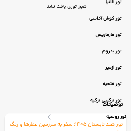
تور آلانیا
هیچ توری یافت نشد !
تور کوش آداسی
تور مارماریس
تور بدروم
تور ازمیر
تور فتحیه
تور ترکیبی ترکیه
توضیحات
تور روسیه
تور هند تابستان 1405؛ سفر به سرزمین عطرها و رنگ‌