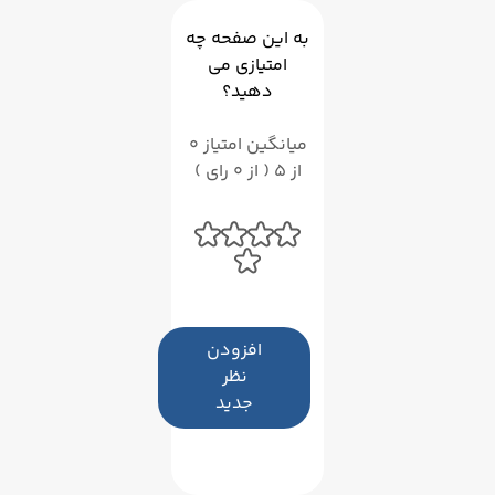
به این صفحه چه
امتیازی می
دهید؟
میانگین امتیاز 0
از 5 ( از 0 رای )
افزودن
نظر
جدید