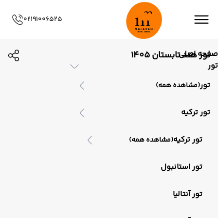
02191006525
صفحه اصلی
تور هند تابستان 1405
تور
تور
(مشاهده همه)
تور ترکیه
تور ترکیه
(مشاهده همه)
تور استانبول
تور آنتالیا