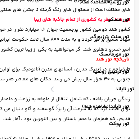
تور روسیه
(مشاهده همه)
های مختلف است از فستوال های رنگ گرفته تا جشن های سنتی و 
تور مسکو
تور هند سفر به کشوری از تمام جاذبه های زیبا
کشور هند دومین کشور پرج
تور سنت پترزبورگ
میلاد مسیح بر می گردد و به 
امیر خسرو دهلوی شد. اگر میخواهید به یکی از زیبا ترین کشور
تور مورمانسک
تاریخچه تور هند
تور ترکیبی روسیه
جنوبی به 30 هزار سال پیش می رسد. مکان های معاصر هنر سنگی در بسیاری از مناطق شبه قاره هند ، از جمله در پناهگاه های صخره بهیم بکتا در مادیا پرادش یافت شده است.
تور تایلند
تور تایلند
(مشاهده همه)
قدیم ، كه همزمان با مصر باستان و بین النهرین بود ، آغاز شد.
تور پوکت
این تمدن بین 2500 پیش از م