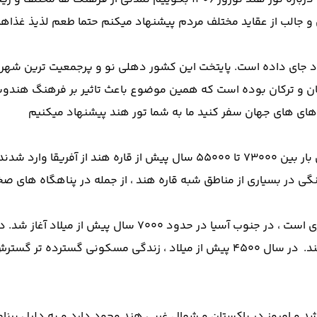
جالب از عقاید مختلف مردم پیشنهاد میکنم حتما طعم لذیذ غذاهای 
معیت جهان 1.2 میلیارد نفر را در خود جای داده است. پایتخت این کشور دهلی نو و پر
مدت 800 سال تحت حکومت ایرانیان و ترکان بوده است که همین موضوع باعث تاثیر
 های های جهان سفر کنید ما به شما تور هند پیشنهاد میکنیم
طبق اجماع در ژنتیک مدرن ، انسانهای مدرن آناتومیک برای اولین بار بین 73000
زندگی جریان یافته ، که شامل انتقال از علوفه به زراعت و دام
توان اثبات کرد که به سرعت آن را بز ، گوسفند و گاو دنبال می کند. در سال 4500 پیش
یلاد و 1900 پیش از میلاد شکوفا شد و امروز در پاکستان و شمال غربی هند وجود دارد