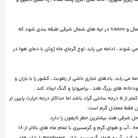
آب و هوای هند می تواند به عنوان یک کشور گرمسیری گرم ، به جز ایالت های شمالی Himachal Pradesh و Jammu & Kashmir در شمال و Sikkim در تپه های شمال شرقی طبقه بندی شود که
 شوند ، ادامه می یابد. اوج گرمای ماه ژوئن با دمای هوا در
ه می یابد. بادهای تجاری ناشی از رطوبت ، کشور را با باران و
انه های بزرگ هند ، برامپوترا و گنگ ایجاد کند.
دشت های شمال و حتی حومه بیکران شهر راجستان همه ساله در ماه های دسامبر - ژانویه موج سرمایی دارد. حداقل دما می تواند کمتر از 5 درجه سانتی گراد باشد اما حداکثر درجه حرارت پایین تر
آب و هوا هند را می توان در مناطق مختلف آب و هوایی تقسیم کرد. بخش شرقی هند و ساحل غربی را می توان به عنوان آب و هوا Aw ، آب و هوای گرم و گرمسیری با تمام ماه های بالاتر از 18
درجه سانتیگراد و یک دوره خشک در زمستان طبقه بندی کرد. نوک جنوبی هندوستان را می توان به عنوان آب و هوای Am طبقه بندی کرد ، آب و هوای گرمسیری بارانی Rainforest با باران های