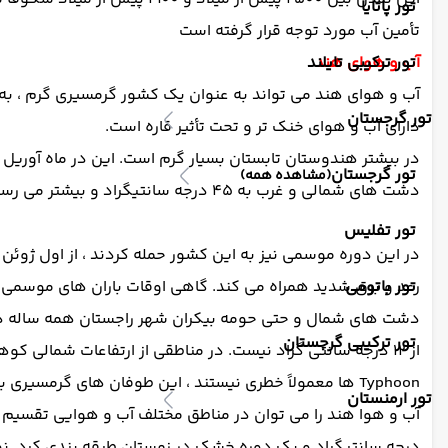
تور پاتایا
تأمین آب مورد توجه قرار گرفته است
آب و هوای هند
تور ترکیبی تایلند
تور گرجستان
دارای آب و هوای خنک تر و تحت تأثیر قاره است.
در بیشتر هندوستان تابستان بسیار گرم است. این در ماه آوریل آ
تور گرجستان
(مشاهده همه)
دشت های شمالی و غرب به 45 درجه سانتیگراد و بیشتر می رسد.
تور تفلیس
در این دوره موسمی نیز به این کشور حمله کردند ، از اول ژوئن که
تور باتومی
رعد و برق شدید همراه می کند. گاهی اوقات باران های موسمی می
تور ترکیبی گرجستان
از 12 درجه سانتی گراد نیست. در مناطقی از ارتفاعات شمالی کوهستان های شمالی بارش برف در طول زمستان و حتی ماه های تابستان فقط معتدل گرم است.
Typhoon ها معمولاً خطری نیستند ، این طوفان های گرمسیری به ندرت در هند وجود دارد. فصل Typhoon از اوت تا نوامبر است. ساحل شرقی هند بیشترین خطر تایفون را دارد.
تور ارمنستان