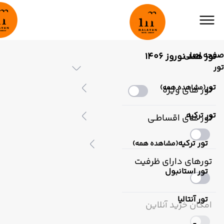
صفحه اصلی
تور هند نوروز 1406
تور
تور
(مشاهده همه)
تور های ویژه
تور ترکیه
تور های اقساطـی
تور ترکیه
(مشاهده همه)
تورهای دارای ظرفیت
تور استانبول
تور آنتالیا
امکان خرید آنلاین