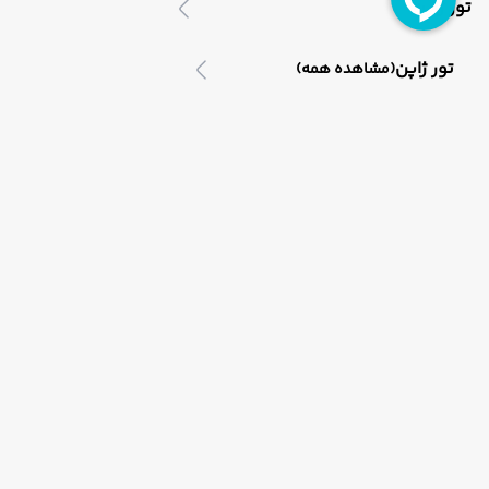
تور ژاپن
تور ژاپن
(مشاهده همه)
تور ترکیبی ژاپن
تور آفریقا
تور آفریقا
(مشاهده همه)
اطلاعات تماس
تور کنیا
تهران،بلوار میرداماد،میدان مادر،خیابان شاه نظری،برج ناهید،طبق
021-91006525
تور آفریقای جنوبی
09121760024
تور برزیل