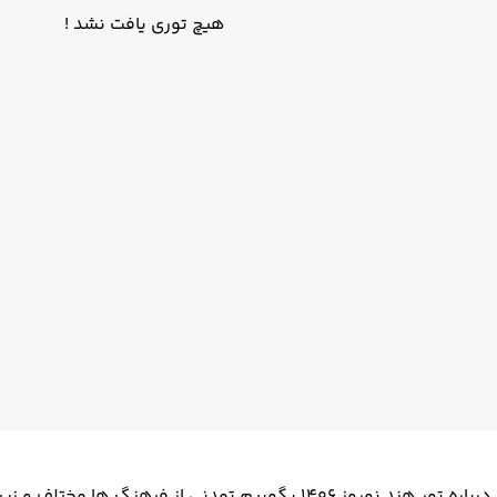
هیچ توری یافت نشد !
تور هند نوروز 1406 ، سفری به کشور رنگ های زیبا اگر بخواهیم درباره تور هند