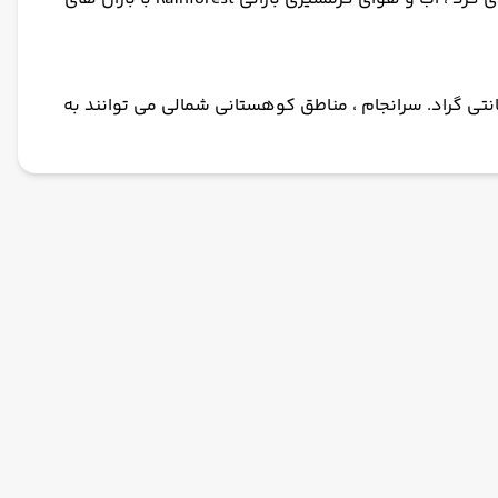
غربی هند دارای آب و هوا BSh است ، آب و هوای استپی خشک با متوسط ​​دمای سالانه بالاتر از 18 درجه سانتی گراد. سرانجام ، مناطق کوهستانی شمالی می توانند به