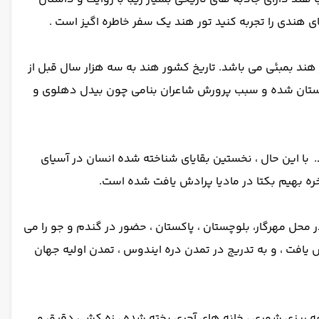
هندی را تجربه کنید تور هند یک سفر خاطره اگیز است .
جمعیت ترین شهر هند بمبئی می باشد. تاریخ کشور هند به سه هزار سال قبل از
 بر فرهنگ هندوستان شده و سبب پرورش شاعران بنامی چون بیدل دهلوی و
 تا 55000 سال پیش از قاره هند از آفریقا وارد شدند. با این حال ، نخستین بقایای شناخته شده انسان در آسیای
داری است ، در جنوب آسیا در حدود 7000 سال پیش از میلاد آغاز شد. در محل مهرگار، بلوچستان ، پاکستان ، حضور در گندم و جو را می
 از میلاد ، زندگی مسكونی گسترده تر گسترش یافت ، و به تدریج در تمدن دره ایندوس ، تمدن اولیه جهان
 و به دلیل برنامه ریزی شهری ، خانه های آجری پخته شده ، زه کشی دقیق و