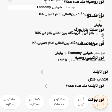
02:45
مدت سفر :
تور روسیه
(مشاهده همه)
هوایی
Economy
نوع سفر :
تهران ,
فرودگاه بین‌المللی امام خمینی IKA
تور مسکو
وارش
تور سنت پترزبورگ
باتومی ,
فرودگاه بین‌المللی باتومی BUS
پایان سفر
تهران ,
فرودگاه بین‌المللی امام خمینی IKA
تور مورمانسک
هوایی
Economy
وارش
نوع سفر :
تور ترکیبی روسیه
02:45
11:15
ساعت حرکت :
مدت سفر :
تور تایلند
انتخاب هتل
تور تایلند
(مشاهده همه)
ارزان
تور پوکت
گران
بیشترین
کمترین
بیشترین
ترین
ترین
خدمات
ستاره
ستاره