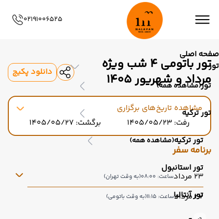
02191006525
صفحه اصلی
تور باتومی 4 شب ویژه
تور
دانلود پکیج
مرداد و شهریور 1405
تور
(مشاهده همه)
مشاهده تاریخ‌های برگزاری
تور ترکیه
رفت: 1405/05/23
برگشت: 1405/05/27
تور ترکیه
(مشاهده همه)
برنامه سفر
تور استانبول
23 مرداد
ساعت: 08:00
(به وقت تهران)
تور آنتالیا
27 مرداد
ساعت: 11:15
(به وقت باتومی)