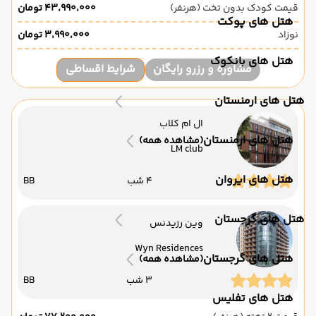
قیمت کودک بدون تخت (هرنفر)
۴۳٬۹۹۰٬۰۰۰ تومان
هتل های پوکت
نوزاد
۳٬۹۹۰٬۰۰۰ تومان
هتل های بانکوک
مشاوره و رزرو رایگان
شرایط اقساطی
هتل های ارمنستان
ال ام کلاب
هتل های ارمنستان
(مشاهده همه)
LM club
هتل های ایروان
4 شب
BB
هتل های گرجستان
وین رزیدنس
Wyn Residences
هتل های گرجستان
(مشاهده همه)
3 شب
BB
هتل های تفلیس