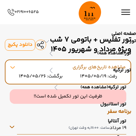
02191006525
صفحه اصلی
تور تفلیس + باتومی 7 شب
تور
دانلود پکیج
ویژه مرداد و شهریور 1405
تور
(مشاهده همه)
مشاهده تاریخ‌های برگزاری
تور ترکیه
رفت: 1405/05/19
برگشت: 1405/05/26
تور ترکیه
(مشاهده همه)
ظرفیت این تور تکمیل شده است!!
تور استانبول
برنامه سفر
تور آنتالیا
19 مرداد
ساعت: 11:00
(به وقت تهران)