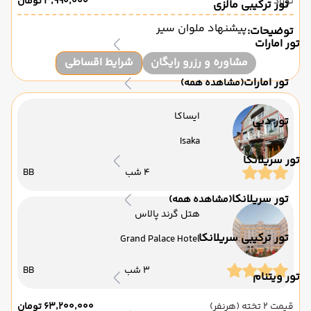
نوزاد
۳٬۹۹۰٬۰۰۰ تومان
تور ترکیبی مالزی
پیشنهاد ملوان سیر
توضیحات:
تور امارات
مشاوره و رزرو رایگان
شرایط اقساطی
تور امارات
(مشاهده همه)
ایساکا
تور دبی
Isaka
تور سریلانکا
4 شب
BB
تور سریلانکا
(مشاهده همه)
هتل گرند پالاس
تور ترکیبی سریلانکا
Grand Palace Hotel
3 شب
BB
تور ویتنام
قیمت 2 تخته (هرنفر)
۶۳٬۲۰۰٬۰۰۰ تومان