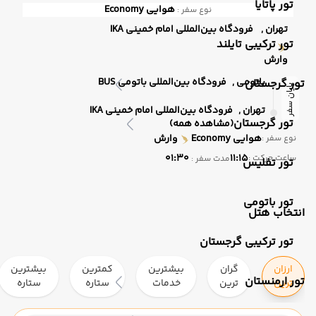
تور پاتایا
هوایی
Economy
نوع سفر :
تهران ,
فرودگاه بین‌المللی امام خمینی IKA
تور ترکیبی تایلند
وارش
باتومی ,
فرودگاه بین‌المللی باتومی BUS
تور گرجستان
پایان سفر
تهران ,
فرودگاه بین‌المللی امام خمینی IKA
تور گرجستان
(مشاهده همه)
هوایی
Economy
وارش
نوع سفر :
01:30
11:15
ساعت حرکت :
مدت سفر :
تور تفلیس
تور باتومی
انتخاب هتل
تور ترکیبی گرجستان
ارزان
گران
بیشترین
کمترین
بیشترین
تور ارمنستان
ترین
ترین
خدمات
ستاره
ستاره