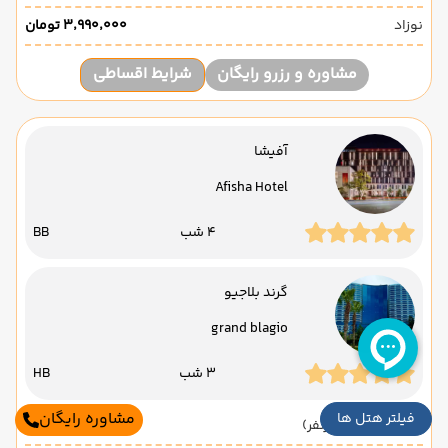
نوزاد
۳٬۹۹۰٬۰۰۰ تومان
مشاوره و رزرو رایگان
شرایط اقساطی
آفیشا
Afisha Hotel
4 شب
BB
گرند بلاجیو
grand blagio
3 شب
HB
مشاوره رایگان
فیلتر هتل ها
قیمت 2 تخته (هرنفر)
۱۲۰٬۱۰۰٬۰۰۰ تومان