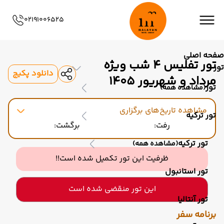
02191006525
صفحه اصلی
تور تفلیس 4 شب ویژه
تور
دانلود پکیج
مرداد و شهریور 1405
تور
(مشاهده همه)
مشاهده تاریخ‌های برگزاری
تور ترکیه
رفت:
برگشت:
تور ترکیه
(مشاهده همه)
ظرفیت این تور تکمیل شده است!!
تور استانبول
این تور منقضی شده است
تور آنتالیا
برنامه سفر