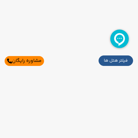
مشاوره رایگان
فیلتر هتل ها
سایر تاریخ های برگزاری
19 مرداد
26 مرداد
رفت :
برگشت :
19:45
16:30
ساعت :
ساعت :
اطلاعات تماس
45,500,000 تومان
تهران،بلوار میرداماد،میدان مادر،خیابان شاه