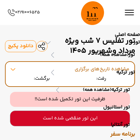
02191006525
صفحه اصلی
تور تفلیس ۷ شب ویژه
تور
دانلود پکیج
مرداد وشهریور 1405
تور
(مشاهده همه)
مشاهده تاریخ‌های برگزاری
تور ترکیه
رفت:
برگشت:
تور ترکیه
(مشاهده همه)
ظرفیت این تور تکمیل شده است!!
تور استانبول
این تور منقضی شده است
تور آنتالیا
برنامه سفر