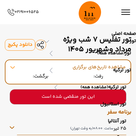
02191006525
صفحه اصلی
تور تفلیس ۷ شب ویژه
تور
دانلود پکیج
مرداد وشهریور 1405
تور
(مشاهده همه)
مشاهده تاریخ‌های برگزاری
تور ترکیه
رفت:
برگشت:
تور ترکیه
(مشاهده همه)
این تور منقضی شده است
تور استانبول
برنامه سفر
تور آنتالیا
25 تیر
ساعت: 08:00
(به وقت تهران)