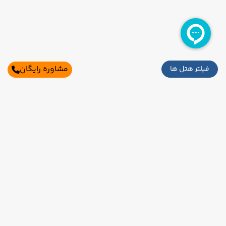
مشاوره رایگان
فیلتر هتل ها
سایر تاریخ های برگزاری
19 مرداد
26 مرداد
رفت :
برگشت :
19:45
16:30
ساعت :
ساعت :
اطلاعات تماس
45,500,000 تومان
تهران،بلوار میرداماد،میدان مادر،خیابان شاه
20 مرداد
27 مرداد
رفت :
برگشت :
تکمیل ظرفیت
نظری،برج ناهید،طبقه 2،واحد2و3
19:45
16:30
ساعت :
ساعت :
021-91006525