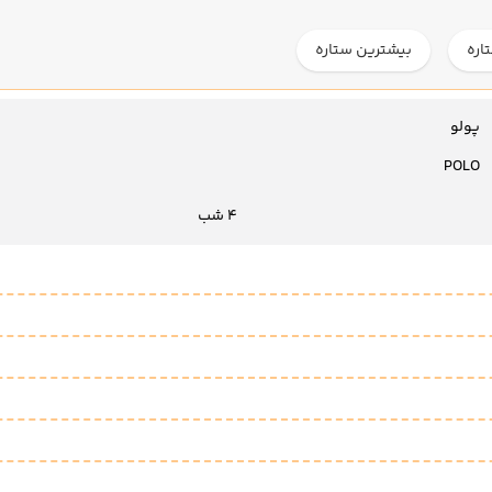
اره
بیشترین ستاره
پولو
POLO
4 شب