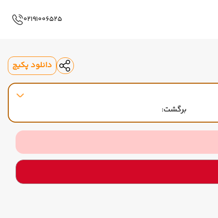
02191006525
دانلود پکیج
برگشت: