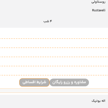
روستاولی
Rustaveli
4 شب
مشاوره و رزرو رایگان
شرایط اقساطی
اله بوتیک