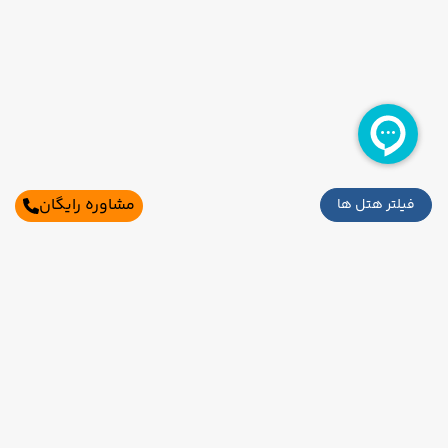
مشاوره رایگان
فیلتر هتل ها
سایر تاریخ های برگزاری
16 مرداد
19 مرداد
رفت :
برگشت :
تکمیل ظرفیت
19:45
16:00
ساعت :
ساعت :
اطلاعات تماس
40,090,000 تومان