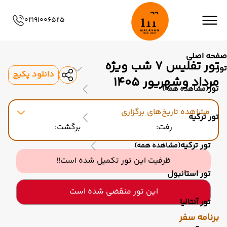
02191006525
صفحه اصلی
تور تفلیس ۷ شب ویژه
تور
دانلود پکیج
مرداد وشهریور 1405
تور
(مشاهده همه)
مشاهده تاریخ‌های برگزاری
تور ترکیه
رفت:
برگشت:
تور ترکیه
(مشاهده همه)
ظرفیت این تور تکمیل شده است!!
تور استانبول
این تور منقضی شده است
تور آنتالیا
برنامه سفر