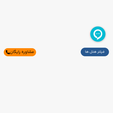
مشاوره رایگان
فیلتر هتل ها
سایر تاریخ های برگزاری
18 مرداد
25 مرداد
رفت :
برگشت :
تکمیل ظرفیت
19:45
16:30
ساعت :
ساعت :
اطلاعات تماس
44,500,000 تومان