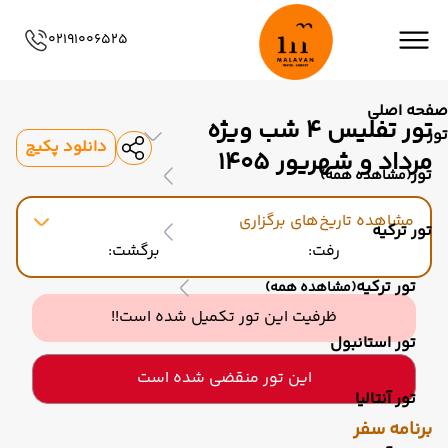
02191006525
صفحه اصلی
تور تفلیس 4 شب ویژه
تور
دانلود پکیج
مرداد و شهریور 1405
تور
(مشاهده همه)
مشاهده تاریخ‌های برگزاری
تور ترکیه
رفت:
برگشت:
تور ترکیه
(مشاهده همه)
ظرفیت این تور تکمیل شده است!!
تور استانبول
این تور منقضی شده است
تور آنتالیا
برنامه سفر