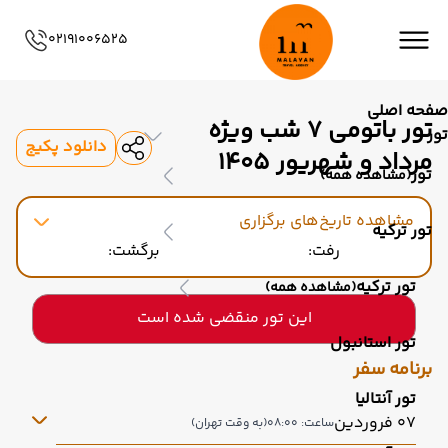
02191006525
صفحه اصلی
تور باتومی 7 شب ویژه
تور
دانلود پکیج
مرداد و شهریور 1405
تور
(مشاهده همه)
مشاهده تاریخ‌های برگزاری
تور ترکیه
رفت:
برگشت:
تور ترکیه
(مشاهده همه)
این تور منقضی شده است
تور استانبول
برنامه سفر
تور آنتالیا
07 فروردین
ساعت: 08:00
(به وقت تهران)