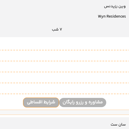
وین رزیدنس
Wyn Residences
7 شب
مشاوره و رزرو رایگان
شرایط اقساطی
سان ست