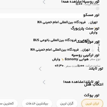
تور روسیه
(مشاهده همه)
11:00
ساعت حرکت :
تور مسکو
تهران ,
فرودگاه بین‌المللی امام خمینی IKA
تور سنت پترزبورگ
وارش
باتومی ,
فرودگاه بین‌المللی باتومی BUS
تور مورمانسک
پایان سفر
تهران ,
فرودگاه بین‌المللی امام خمینی IKA
تور ترکیبی روسیه
هوایی
Economy
وارش
نوع سفر :
02:30
11:00
ساعت حرکت :
مدت سفر :
تور تایلند
تور تایلند
(مشاهده همه)
انتخاب هتل
تور پوکت
ارزان ترین
گران ترین
بیشترین خدمات
کمترین ست