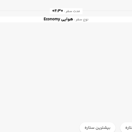
02:30
مدت سفر :
هوایی
Economy
نوع سفر :
اره
بیشترین ستاره