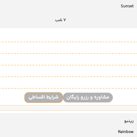
Sunset
7 شب
مشاوره و رزرو رایگان
شرایط اقساطی
رینبو
Rainbow