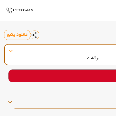
02191006525
دانلود پکیج
برگشت: