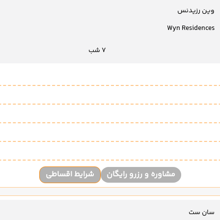
وین رزیدنس
Wyn Residences
7 شب
مشاوره و رزرو رایگان
شرایط اقساطی
سان ست