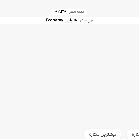
02:30
مدت سفر :
هوایی
Economy
نوع سفر :
اره
بیشترین ستاره