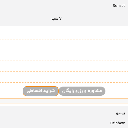
Sunset
7 شب
مشاوره و رزرو رایگان
شرایط اقساطی
رینبو
Rainbow