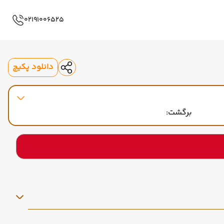
02191006525
دانلود پکیج
برگشت: