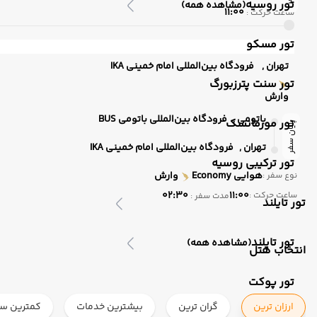
تور روسیه
(مشاهده همه)
11:00
ساعت حرکت :
تور مسکو
تهران ,
فرودگاه بین‌المللی امام خمینی IKA
تور سنت پترزبورگ
وارش
باتومی ,
فرودگاه بین‌المللی باتومی BUS
تور مورمانسک
پایان سفر
تهران ,
فرودگاه بین‌المللی امام خمینی IKA
تور ترکیبی روسیه
هوایی
Economy
وارش
نوع سفر :
02:30
11:00
ساعت حرکت :
مدت سفر :
تور تایلند
تور تایلند
(مشاهده همه)
انتخاب هتل
تور پوکت
ارزان ترین
گران ترین
بیشترین خدمات
کمترین ست