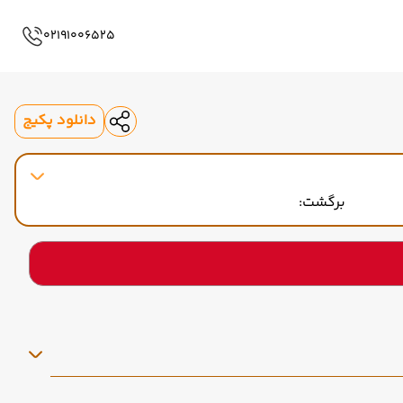
02191006525
دانلود پکیج
برگشت: