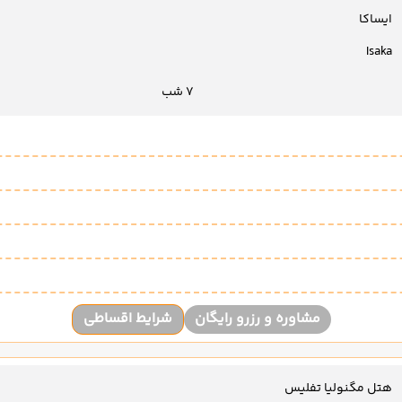
ایساکا
Isaka
7 شب
مشاوره و رزرو رایگان
شرایط اقساطی
هتل مگنولیا تفلیس