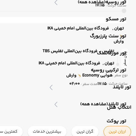
تور روسیه
(مشاهده همه)
17:15
ساعت حرکت :
تور مسکو
تهران ,
فرودگاه بین‌المللی امام خمینی IKA
تور سنت پترزبورگ
وارش
تفلیس ,
فرودگاه بین‌المللی تفلیس TBS
تور مورمانسک
پایان سفر
تهران ,
فرودگاه بین‌المللی امام خمینی IKA
تور ترکیبی روسیه
هوایی
Economy
وارش
نوع سفر :
02:00
17:15
ساعت حرکت :
مدت سفر :
تور تایلند
تور تایلند
(مشاهده همه)
انتخاب هتل
تور پوکت
ارزان ترین
گران ترین
بیشترین خدمات
کمترین ست